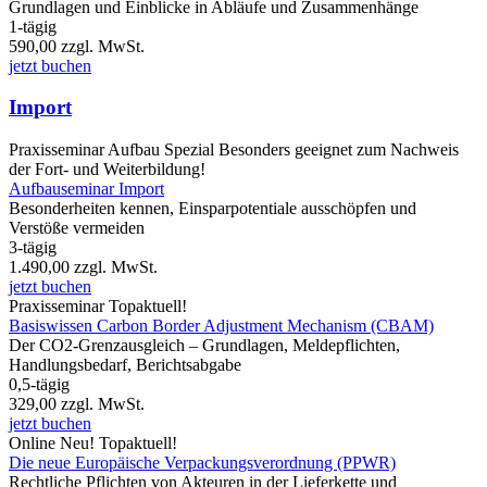
Grundlagen und Einblicke in Abläufe und Zusammenhänge
1-tägig
590,00
zzgl. MwSt.
jetzt buchen
Import
Praxisseminar
Aufbau Spezial
Besonders geeignet zum Nachweis
der Fort- und Weiterbildung!
Aufbauseminar Import
Besonderheiten kennen, Einsparpotentiale ausschöpfen und
Verstöße vermeiden
3-tägig
1.490,00
zzgl. MwSt.
jetzt buchen
Praxisseminar
Topaktuell!
Basiswissen Carbon Border Adjustment Mechanism (CBAM)
Der CO2-Grenzausgleich – Grundlagen, Meldepflichten,
Handlungsbedarf, Berichtsabgabe
0,5-tägig
329,00
zzgl. MwSt.
jetzt buchen
Online
Neu!
Topaktuell!
Die neue Europäische Verpackungsverordnung (PPWR)
Rechtliche Pflichten von Akteuren in der Lieferkette und