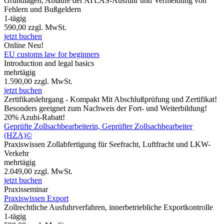
Grundlagen, Abläufe der ATLAS-Ausfuhr und Vermeidung von
Fehlern und Bußgeldern
1-tägig
590,00
zzgl. MwSt.
jetzt buchen
Online
Neu!
EU customs law for beginners
Introduction and legal basics
mehrtägig
1.590,00
zzgl. MwSt.
jetzt buchen
Zertifikatslehrgang - Kompakt
Mit Abschlußprüfung und Zertifikat!
Besonders geeignet zum Nachweis der Fort- und Weiterbildung!
20% Azubi-Rabatt!
Geprüfte Zollsachbearbeiterin, Geprüfter Zollsachbearbeiter
(HZA)©
Praxiswissen Zollabfertigung für Seefracht, Luftfracht und LKW-
Verkehr
mehrtägig
2.049,00
zzgl. MwSt.
jetzt buchen
Praxisseminar
Praxiswissen Export
Zollrechtliche Ausfuhrverfahren, innerbetriebliche Exportkontrolle
1-tägig