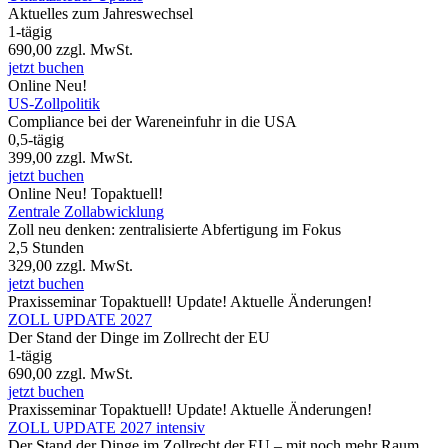
Aktuelles zum Jahreswechsel
1-tägig
690,00
zzgl. MwSt.
jetzt buchen
Online
Neu!
US-Zollpolitik
Compliance bei der Wareneinfuhr in die USA
0,5-tägig
399,00
zzgl. MwSt.
jetzt buchen
Online
Neu!
Topaktuell!
Zentrale Zollabwicklung
Zoll neu denken: zentralisierte Abfertigung im Fokus
2,5 Stunden
329,00
zzgl. MwSt.
jetzt buchen
Praxisseminar
Topaktuell!
Update!
Aktuelle Änderungen!
ZOLL UPDATE 2027
Der Stand der Dinge im Zollrecht der EU
1-tägig
690,00
zzgl. MwSt.
jetzt buchen
Praxisseminar
Topaktuell!
Update!
Aktuelle Änderungen!
ZOLL UPDATE 2027 intensiv
Der Stand der Dinge im Zollrecht der EU – mit noch mehr Raum