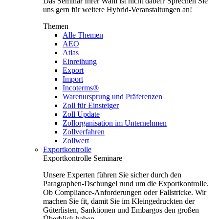
Das Seminar Ihrer Wahl ist nicht dabei? Sprechen Sie
uns gern für weitere Hybrid-Veranstaltungen an!
Themen
Alle Themen
AEO
Atlas
Einreihung
Export
Import
Incoterms®
Warenursprung und Präferenzen
Zoll für Einsteiger
Zoll Update
Zollorganisation im Unternehmen
Zollverfahren
Zollwert
Exportkontrolle
Exportkontrolle Seminare
Unsere Experten führen Sie sicher durch den
Paragraphen-Dschungel rund um die Exportkontrolle.
Ob Compliance-Anforderungen oder Fallstricke. Wir
machen Sie fit, damit Sie im Kleingedruckten der
Güterlisten, Sanktionen und Embargos den großen
Überblick haben.