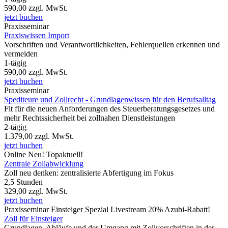
590,00
zzgl. MwSt.
jetzt buchen
Praxisseminar
Praxiswissen Import
Vorschriften und Verantwortlichkeiten, Fehlerquellen erkennen und
vermeiden
1-tägig
590,00
zzgl. MwSt.
jetzt buchen
Praxisseminar
Spediteure und Zollrecht - Grundlagenwissen für den Berufsalltag
Fit für die neuen Anforderungen des Steuerberatungsgesetzes und
mehr Rechtssicherheit bei zollnahen Dienstleistungen
2-tägig
1.379,00
zzgl. MwSt.
jetzt buchen
Online
Neu!
Topaktuell!
Zentrale Zollabwicklung
Zoll neu denken: zentralisierte Abfertigung im Fokus
2,5 Stunden
329,00
zzgl. MwSt.
jetzt buchen
Praxisseminar
Einsteiger Spezial
Livestream
20% Azubi-Rabatt!
Zoll für Einsteiger
Grundlagen, Abläufe und der Umgang mit Zollvorschriften in der