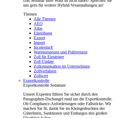
Das Seminar Ihrer Wahl ist nicht dabei? Sprechen Sie
uns gern für weitere Hybrid-Veranstaltungen an!
Themen
Alle Themen
AEO
Atlas
Einreihung
Export
Import
Incoterms®
Warenursprung und Präferenzen
Zoll für Einsteiger
Zoll Update
Zollorganisation im Unternehmen
Zollverfahren
Zollwert
Exportkontrolle
Exportkontrolle Seminare
Unsere Experten führen Sie sicher durch den
Paragraphen-Dschungel rund um die Exportkontrolle.
Ob Compliance-Anforderungen oder Fallstricke. Wir
machen Sie fit, damit Sie im Kleingedruckten der
Güterlisten, Sanktionen und Embargos den großen
Überblick haben.