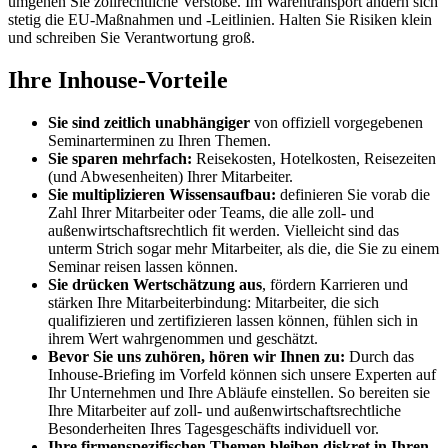
umgehen Sie zollrechtliche Verstöße. Im Warentransport ändern sich
stetig die EU-Maßnahmen und -Leitlinien. Halten Sie Risiken klein
und schreiben Sie Verantwortung groß.
Ihre Inhouse-Vorteile
Sie sind zeitlich unabhängiger
von offiziell vorgegebenen
Seminarterminen zu Ihren Themen.
Sie sparen mehrfach:
Reisekosten, Hotelkosten, Reisezeiten
(und Abwesenheiten) Ihrer Mitarbeiter.
Sie multiplizieren Wissensaufbau:
definieren Sie vorab die
Zahl Ihrer Mitarbeiter oder Teams, die alle zoll- und
außenwirtschaftsrechtlich fit werden. Vielleicht sind das
unterm Strich sogar mehr Mitarbeiter, als die, die Sie zu einem
Seminar reisen lassen können.
Sie drücken Wertschätzung aus
, fördern Karrieren und
stärken Ihre Mitarbeiterbindung: Mitarbeiter, die sich
qualifizieren und zertifizieren lassen können, fühlen sich in
ihrem Wert wahrgenommen und geschätzt.
Bevor Sie uns zuhören, hören wir Ihnen zu:
Durch das
Inhouse-Briefing im Vorfeld können sich unsere Experten auf
Ihr Unternehmen und Ihre Abläufe einstellen. So bereiten sie
Ihre Mitarbeiter auf zoll- und außenwirtschaftsrechtliche
Besonderheiten Ihres Tagesgeschäfts individuell vor.
Ihre firmenspezifischen Themen bleiben diskret in Ihren