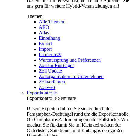
Das Seminar Ihrer Wahl ist nicht dabei? Sprechen Sie
uns gern für weitere Hybrid-Veranstaltungen an!
Themen
Alle Themen
AEO
Atlas
Einreihung
Export
Import
Incoterms®
Warenursprung und Präferenzen
Zoll für Einsteiger
Zoll Update
Zollorganisation im Unternehmen
Zollverfahren
Zollwert
Exportkontrolle
Exportkontrolle Seminare
Unsere Experten führen Sie sicher durch den
Paragraphen-Dschungel rund um die Exportkontrolle.
Ob Compliance-Anforderungen oder Fallstricke. Wir
machen Sie fit, damit Sie im Kleingedruckten der
Güterlisten, Sanktionen und Embargos den großen
Überblick haben.