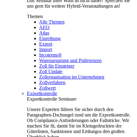
Das Seminar Ihrer Wahl ist nicht dabei? Sprechen Sie
uns gern für weitere Hybrid-Veranstaltungen an!
Themen
Alle Themen
AEO
Atlas
Einreihung
Export
Import
Incoterms®
Warenursprung und Präferenzen
Zoll für Einsteiger
Zoll Update
Zollorganisation im Unternehmen
Zollverfahren
Zollwert
Exportkontrolle
Exportkontrolle Seminare
Unsere Experten führen Sie sicher durch den
Paragraphen-Dschungel rund um die Exportkontrolle.
Ob Compliance-Anforderungen oder Fallstricke. Wir
machen Sie fit, damit Sie im Kleingedruckten der
Güterlisten, Sanktionen und Embargos den großen
Überblick haben.