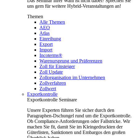
Das Seminar Ihrer Wahl ist nicht dabei? Sprechen Sie
uns gern für weitere Hybrid-Veranstaltungen an!
Themen
Alle Themen
AEO
Atlas
Einreihung
Export
Import
Incoterms®
Warenursprung und Präferenzen
Zoll für Einsteiger
Zoll Update
Zollorganisation im Unternehmen
Zollverfahren
Zollwert
Exportkontrolle
Exportkontrolle Seminare
Unsere Experten führen Sie sicher durch den
Paragraphen-Dschungel rund um die Exportkontrolle.
Ob Compliance-Anforderungen oder Fallstricke. Wir
machen Sie fit, damit Sie im Kleingedruckten der
Güterlisten, Sanktionen und Embargos den großen
Überblick haben.