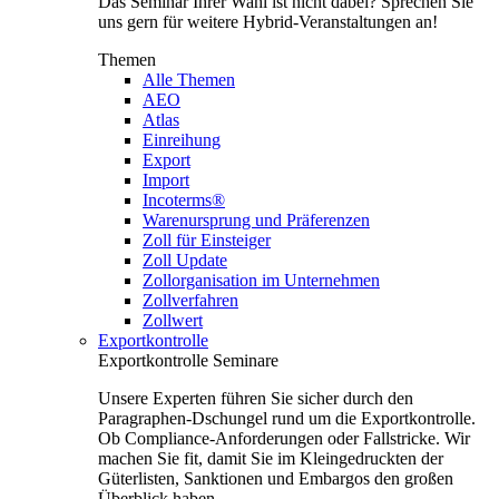
Das Seminar Ihrer Wahl ist nicht dabei? Sprechen Sie
uns gern für weitere Hybrid-Veranstaltungen an!
Themen
Alle Themen
AEO
Atlas
Einreihung
Export
Import
Incoterms®
Warenursprung und Präferenzen
Zoll für Einsteiger
Zoll Update
Zollorganisation im Unternehmen
Zollverfahren
Zollwert
Exportkontrolle
Exportkontrolle Seminare
Unsere Experten führen Sie sicher durch den
Paragraphen-Dschungel rund um die Exportkontrolle.
Ob Compliance-Anforderungen oder Fallstricke. Wir
machen Sie fit, damit Sie im Kleingedruckten der
Güterlisten, Sanktionen und Embargos den großen
Überblick haben.