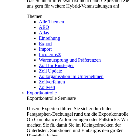
Das Seminar Ihrer Wahl ist nicht dabei? Sprechen Sie
uns gern für weitere Hybrid-Veranstaltungen an!
Themen
Alle Themen
AEO
Atlas
Einreihung
Export
Import
Incoterms®
Warenursprung und Präferenzen
Zoll für Einsteiger
Zoll Update
Zollorganisation im Unternehmen
Zollverfahren
Zollwert
Exportkontrolle
Exportkontrolle Seminare
Unsere Experten führen Sie sicher durch den
Paragraphen-Dschungel rund um die Exportkontrolle.
Ob Compliance-Anforderungen oder Fallstricke. Wir
machen Sie fit, damit Sie im Kleingedruckten der
Güterlisten, Sanktionen und Embargos den großen
Überblick haben.