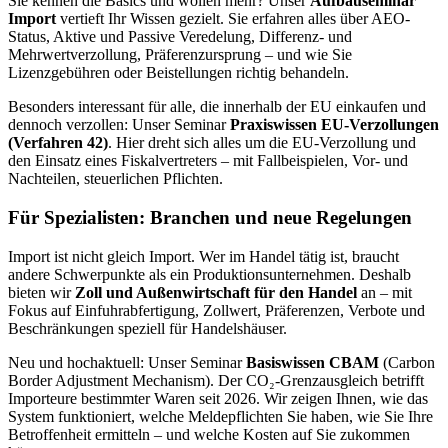
Sie kennen die Basics und wollen mehr? Unser
Aufbauseminar
Import
vertieft Ihr Wissen gezielt. Sie erfahren alles über AEO-
Status, Aktive und Passive Veredelung, Differenz- und
Mehrwertverzollung, Präferenzursprung – und wie Sie
Lizenzgebühren oder Beistellungen richtig behandeln.
Besonders interessant für alle, die innerhalb der EU einkaufen und
dennoch verzollen: Unser Seminar
Praxiswissen EU-Verzollungen
(Verfahren 42)
. Hier dreht sich alles um die EU-Verzollung und
den Einsatz eines Fiskalvertreters – mit Fallbeispielen, Vor- und
Nachteilen, steuerlichen Pflichten.
Für Spezialisten: Branchen und neue Regelungen
Import ist nicht gleich Import. Wer im Handel tätig ist, braucht
andere Schwerpunkte als ein Produktionsunternehmen. Deshalb
bieten wir
Zoll und Außenwirtschaft für den Handel
an – mit
Fokus auf Einfuhrabfertigung, Zollwert, Präferenzen, Verbote und
Beschränkungen speziell für Handelshäuser.
Neu und hochaktuell: Unser Seminar
Basiswissen CBAM
(Carbon
Border Adjustment Mechanism). Der CO₂-Grenzausgleich betrifft
Importeure bestimmter Waren seit 2026. Wir zeigen Ihnen, wie das
System funktioniert, welche Meldepflichten Sie haben, wie Sie Ihre
Betroffenheit ermitteln – und welche Kosten auf Sie zukommen