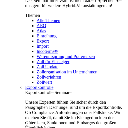
Das Seminar Ihrer Wahl ist nicht dabei? Sprechen Sie
uns gern für weitere Hybrid-Veranstaltungen an!
Themen
Alle Themen
AEO
Atlas
Einreihung
Export
Import
Incoterms®
Warenursprung und Präferenzen
Zoll für Einsteiger
Zoll Update
Zollorganisation im Unternehmen
Zollverfahren
Zollwert
Exportkontrolle
Exportkontrolle Seminare
Unsere Experten führen Sie sicher durch den
Paragraphen-Dschungel rund um die Exportkontrolle.
Ob Compliance-Anforderungen oder Fallstricke. Wir
machen Sie fit, damit Sie im Kleingedruckten der
Güterlisten, Sanktionen und Embargos den großen
Überblick haben.