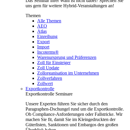
Das Seminar Ihrer Wahl ist nicht dabei? Sprechen Sie
uns gern für weitere Hybrid-Veranstaltungen an!
Themen
Alle Themen
AEO
Atlas
Einreihung
Export
Import
Incoterms®
Warenursprung und Präferenzen
Zoll für Einsteiger
Zoll Update
Zollorganisation im Unternehmen
Zollverfahren
Zollwert
Exportkontrolle
Exportkontrolle Seminare
Unsere Experten führen Sie sicher durch den
Paragraphen-Dschungel rund um die Exportkontrolle.
Ob Compliance-Anforderungen oder Fallstricke. Wir
machen Sie fit, damit Sie im Kleingedruckten der
Güterlisten, Sanktionen und Embargos den großen
Überblick haben.