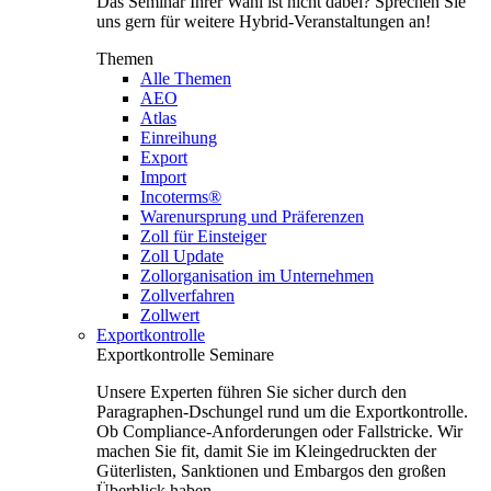
Das Seminar Ihrer Wahl ist nicht dabei? Sprechen Sie
uns gern für weitere Hybrid-Veranstaltungen an!
Themen
Alle Themen
AEO
Atlas
Einreihung
Export
Import
Incoterms®
Warenursprung und Präferenzen
Zoll für Einsteiger
Zoll Update
Zollorganisation im Unternehmen
Zollverfahren
Zollwert
Exportkontrolle
Exportkontrolle Seminare
Unsere Experten führen Sie sicher durch den
Paragraphen-Dschungel rund um die Exportkontrolle.
Ob Compliance-Anforderungen oder Fallstricke. Wir
machen Sie fit, damit Sie im Kleingedruckten der
Güterlisten, Sanktionen und Embargos den großen
Überblick haben.