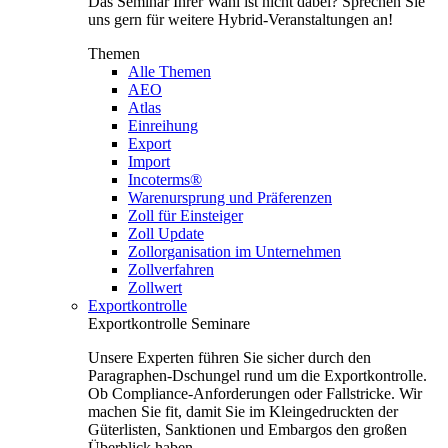
Das Seminar Ihrer Wahl ist nicht dabei? Sprechen Sie
uns gern für weitere Hybrid-Veranstaltungen an!
Themen
Alle Themen
AEO
Atlas
Einreihung
Export
Import
Incoterms®
Warenursprung und Präferenzen
Zoll für Einsteiger
Zoll Update
Zollorganisation im Unternehmen
Zollverfahren
Zollwert
Exportkontrolle
Exportkontrolle Seminare
Unsere Experten führen Sie sicher durch den
Paragraphen-Dschungel rund um die Exportkontrolle.
Ob Compliance-Anforderungen oder Fallstricke. Wir
machen Sie fit, damit Sie im Kleingedruckten der
Güterlisten, Sanktionen und Embargos den großen
Überblick haben.