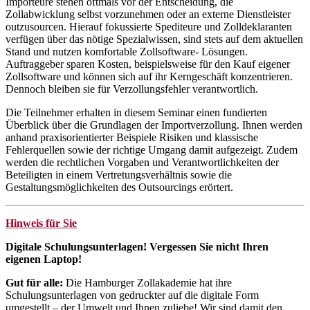
Importeure stehen oftmals vor der Entscheidung, die
Zollabwicklung selbst vorzunehmen oder an externe Dienstleister
outzusourcen. Hierauf fokussierte Spediteure und Zolldeklaranten
verfügen über das nötige Spezialwissen, sind stets auf dem aktuellen
Stand und nutzen komfortable Zollsoftware- Lösungen.
Auftraggeber sparen Kosten, beispielsweise für den Kauf eigener
Zollsoftware und können sich auf ihr Kerngeschäft konzentrieren.
Dennoch bleiben sie für Verzollungsfehler verantwortlich.
Die Teilnehmer erhalten in diesem Seminar einen fundierten
Überblick über die Grundlagen der Importverzollung. Ihnen werden
anhand praxisorientierter Beispiele Risiken und klassische
Fehlerquellen sowie der richtige Umgang damit aufgezeigt. Zudem
werden die rechtlichen Vorgaben und Verantwortlichkeiten der
Beteiligten in einem Vertretungsverhältnis sowie die
Gestaltungsmöglichkeiten des Outsourcings erörtert.
Hinweis für Sie
Digitale Schulungsunterlagen! Vergessen Sie nicht Ihren
eigenen Laptop!
Gut für alle:
Die Hamburger Zollakademie hat ihre
Schulungsunterlagen von gedruckter auf die digitale Form
umgestellt – der Umwelt und Ihnen zuliebe! Wir sind damit den