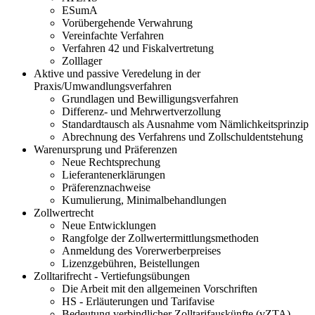
ESumA
Vorübergehende Verwahrung
Vereinfachte Verfahren
Verfahren 42 und Fiskalvertretung
Zolllager
Aktive und passive Veredelung in der
Praxis/Umwandlungsverfahren
Grundlagen und Bewilligungsverfahren
Differenz- und Mehrwertverzollung
Standardtausch als Ausnahme vom Nämlichkeitsprinzip
Abrechnung des Verfahrens und Zollschuldentstehung
Warenursprung und Präferenzen
Neue Rechtsprechung
Lieferantenerklärungen
Präferenznachweise
Kumulierung, Minimalbehandlungen
Zollwertrecht
Neue Entwicklungen
Rangfolge der Zollwertermittlungsmethoden
Anmeldung des Vorerwerberpreises
Lizenzgebühren, Beistellungen
Zolltarifrecht - Vertiefungsübungen
Die Arbeit mit den allgemeinen Vorschriften
HS - Erläuterungen und Tarifavise
Bedeutung verbindlicher Zolltarifauskünfte (vZTA)