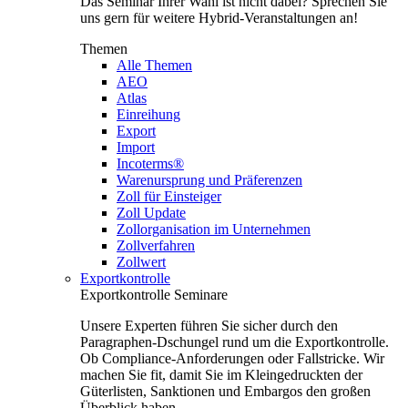
Das Seminar Ihrer Wahl ist nicht dabei? Sprechen Sie
uns gern für weitere Hybrid-Veranstaltungen an!
Themen
Alle Themen
AEO
Atlas
Einreihung
Export
Import
Incoterms®
Warenursprung und Präferenzen
Zoll für Einsteiger
Zoll Update
Zollorganisation im Unternehmen
Zollverfahren
Zollwert
Exportkontrolle
Exportkontrolle Seminare
Unsere Experten führen Sie sicher durch den
Paragraphen-Dschungel rund um die Exportkontrolle.
Ob Compliance-Anforderungen oder Fallstricke. Wir
machen Sie fit, damit Sie im Kleingedruckten der
Güterlisten, Sanktionen und Embargos den großen
Überblick haben.