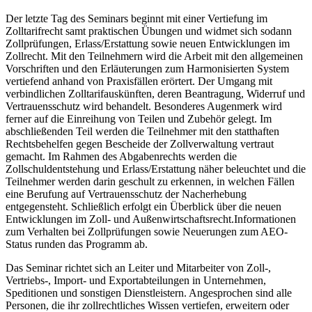
Der letzte Tag des Seminars beginnt mit einer Vertiefung im
Zolltarifrecht samt praktischen Übungen und widmet sich sodann
Zollprüfungen, Erlass/Erstattung sowie neuen Entwicklungen im
Zollrecht. Mit den Teilnehmern wird die Arbeit mit den allgemeinen
Vorschriften und den Erläuterungen zum Harmonisierten System
vertiefend anhand von Praxisfällen erörtert. Der Umgang mit
verbindlichen Zolltarifauskünften, deren Beantragung, Widerruf und
Vertrauensschutz wird behandelt. Besonderes Augenmerk wird
ferner auf die Einreihung von Teilen und Zubehör gelegt. Im
abschließenden Teil werden die Teilnehmer mit den statthaften
Rechtsbehelfen gegen Bescheide der Zollverwaltung vertraut
gemacht. Im Rahmen des Abgabenrechts werden die
Zollschuldentstehung und Erlass/Erstattung näher beleuchtet und die
Teilnehmer werden darin geschult zu erkennen, in welchen Fällen
eine Berufung auf Vertrauensschutz der Nacherhebung
entgegensteht. Schließlich erfolgt ein Überblick über die neuen
Entwicklungen im Zoll- und Außenwirtschaftsrecht.Informationen
zum Verhalten bei Zollprüfungen sowie Neuerungen zum AEO-
Status runden das Programm ab.
Das Seminar richtet sich an Leiter und Mitarbeiter von Zoll-,
Vertriebs-, Import- und Exportabteilungen in Unternehmen,
Speditionen und sonstigen Dienstleistern. Angesprochen sind alle
Personen, die ihr zollrechtliches Wissen vertiefen, erweitern oder