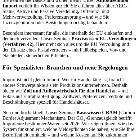
Sie kennen die Basics und wollen mehr? Unser
Aufbauseminar
Import
vertieft Ihr Wissen gezielt. Sie erfahren alles über AEO-
Status, Aktive und Passive Veredelung, Differenz- und
Mehrwertverzollung, Präferenzursprung – und wie Sie
Lizenzgebühren oder Beistellungen richtig behandeln.
Besonders interessant für alle, die innerhalb der EU einkaufen und
dennoch verzollen: Unser Seminar
Praxiswissen EU-Verzollungen
(Verfahren 42)
. Hier dreht sich alles um die EU-Verzollung und
den Einsatz eines Fiskalvertreters – mit Fallbeispielen, Vor- und
Nachteilen, steuerlichen Pflichten.
Für Spezialisten: Branchen und neue Regelungen
Import ist nicht gleich Import. Wer im Handel tätig ist, braucht
andere Schwerpunkte als ein Produktionsunternehmen. Deshalb
bieten wir
Zoll und Außenwirtschaft für den Handel
an – mit
Fokus auf Einfuhrabfertigung, Zollwert, Präferenzen, Verbote und
Beschränkungen speziell für Handelshäuser.
Neu und hochaktuell: Unser Seminar
Basiswissen CBAM
(Carbon
Border Adjustment Mechanism). Der CO₂-Grenzausgleich betrifft
Importeure bestimmter Waren seit 2026. Wir zeigen Ihnen, wie das
System funktioniert, welche Meldepflichten Sie haben, wie Sie Ihre
Betroffenheit ermitteln – und welche Kosten auf Sie zukommen