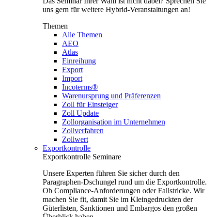
Das Seminar Ihrer Wahl ist nicht dabei? Sprechen Sie
uns gern für weitere Hybrid-Veranstaltungen an!
Themen
Alle Themen
AEO
Atlas
Einreihung
Export
Import
Incoterms®
Warenursprung und Präferenzen
Zoll für Einsteiger
Zoll Update
Zollorganisation im Unternehmen
Zollverfahren
Zollwert
Exportkontrolle
Exportkontrolle Seminare
Unsere Experten führen Sie sicher durch den
Paragraphen-Dschungel rund um die Exportkontrolle.
Ob Compliance-Anforderungen oder Fallstricke. Wir
machen Sie fit, damit Sie im Kleingedruckten der
Güterlisten, Sanktionen und Embargos den großen
Überblick haben.