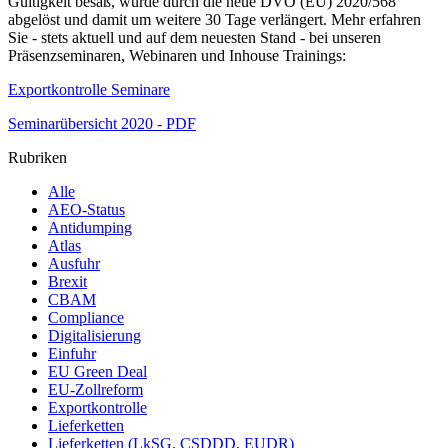
Gültigkeit besaß, wurde durch die neue DVO (EU) 2020/568
abgelöst und damit um weitere 30 Tage verlängert. Mehr erfahren
Sie - stets aktuell und auf dem neuesten Stand - bei unseren
Präsenzseminaren, Webinaren und Inhouse Trainings:
Exportkontrolle Seminare
Seminarübersicht 2020 - PDF
Rubriken
Alle
AEO-Status
Antidumping
Atlas
Ausfuhr
Brexit
CBAM
Compliance
Digitalisierung
Einfuhr
EU Green Deal
EU-Zollreform
Exportkontrolle
Lieferketten
Lieferketten (LkSG, CSDDD, EUDR)