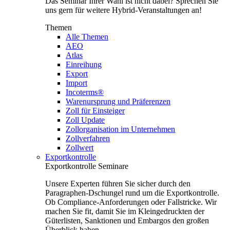
Das Seminar Ihrer Wahl ist nicht dabei? Sprechen Sie
uns gern für weitere Hybrid-Veranstaltungen an!
Themen
Alle Themen
AEO
Atlas
Einreihung
Export
Import
Incoterms®
Warenursprung und Präferenzen
Zoll für Einsteiger
Zoll Update
Zollorganisation im Unternehmen
Zollverfahren
Zollwert
Exportkontrolle
Exportkontrolle Seminare
Unsere Experten führen Sie sicher durch den
Paragraphen-Dschungel rund um die Exportkontrolle.
Ob Compliance-Anforderungen oder Fallstricke. Wir
machen Sie fit, damit Sie im Kleingedruckten der
Güterlisten, Sanktionen und Embargos den großen
Überblick haben.