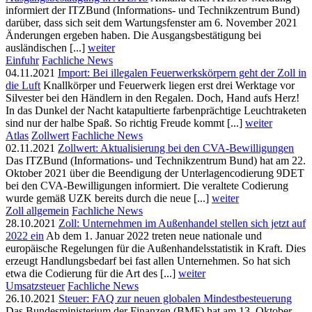
informiert der ITZBund (Informations- und Technikzentrum Bund)
darüber, dass sich seit dem Wartungsfenster am 6. November 2021
Änderungen ergeben haben. Die Ausgangsbestätigung bei
ausländischen [...]
weiter
Einfuhr
Fachliche News
04.11.2021
Import: Bei illegalen Feuerwerkskörpern geht der Zoll in
die Luft
Knallkörper und Feuerwerk liegen erst drei Werktage vor
Silvester bei den Händlern in den Regalen. Doch, Hand aufs Herz!
In das Dunkel der Nacht katapultierte farbenprächtige Leuchtraketen
sind nur der halbe Spaß. So richtig Freude kommt [...]
weiter
Atlas
Zollwert
Fachliche News
02.11.2021
Zollwert: Aktualisierung bei den CVA-Bewilligungen
Das ITZBund (Informations- und Technikzentrum Bund) hat am 22.
Oktober 2021 über die Beendigung der Unterlagencodierung 9DET
bei den CVA-Bewilligungen informiert. Die veraltete Codierung
wurde gemäß UZK bereits durch die neue [...]
weiter
Zoll allgemein
Fachliche News
28.10.2021
Zoll: Unternehmen im Außenhandel stellen sich jetzt auf
2022 ein
Ab dem 1. Januar 2022 treten neue nationale und
europäische Regelungen für die Außenhandelsstatistik in Kraft. Dies
erzeugt Handlungsbedarf bei fast allen Unternehmen. So hat sich
etwa die Codierung für die Art des [...]
weiter
Umsatzsteuer
Fachliche News
26.10.2021
Steuer: FAQ zur neuen globalen Mindestbesteuerung
Das Bundesministerium der Finanzen (BMF) hat am 13. Oktober