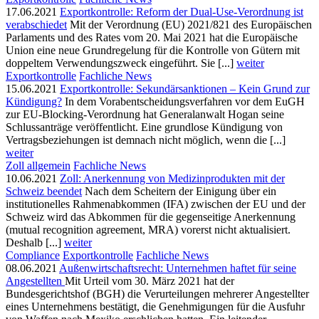
17.06.2021
Exportkontrolle: Reform der Dual-Use-Verordnung ist
verabschiedet
Mit der Verordnung (EU) 2021/821 des Europäischen
Parlaments und des Rates vom 20. Mai 2021 hat die Europäische
Union eine neue Grundregelung für die Kontrolle von Gütern mit
doppeltem Verwendungszweck eingeführt. Sie [...]
weiter
Exportkontrolle
Fachliche News
15.06.2021
Exportkontrolle: Sekundärsanktionen – Kein Grund zur
Kündigung?
In dem Vorabentscheidungsverfahren vor dem EuGH
zur EU-Blocking-Verordnung hat Generalanwalt Hogan seine
Schlussanträge veröffentlicht. Eine grundlose Kündigung von
Vertragsbeziehungen ist demnach nicht möglich, wenn die [...]
weiter
Zoll allgemein
Fachliche News
10.06.2021
Zoll: Anerkennung von Medizinprodukten mit der
Schweiz beendet
Nach dem Scheitern der Einigung über ein
institutionelles Rahmenabkommen (IFA) zwischen der EU und der
Schweiz wird das Abkommen für die gegenseitige Anerkennung
(mutual recognition agreement, MRA) vorerst nicht aktualisiert.
Deshalb [...]
weiter
Compliance
Exportkontrolle
Fachliche News
08.06.2021
Außenwirtschaftsrecht: Unternehmen haftet für seine
Angestellten
Mit Urteil vom 30. März 2021 hat der
Bundesgerichtshof (BGH) die Verurteilungen mehrerer Angestellter
eines Unternehmens bestätigt, die Genehmigungen für die Ausfuhr