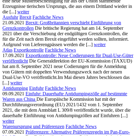
eine neue Musterbescheinigung für aus der Union stammende
Erzeugnisse tierischen Ursprungs, die aus einem Drittland wieder in
die [...]
weiter
Ausfuhr
Brexit
Fachliche News
21.09.2021
Brexit: Großbritannien verschiebt Einführung von
Grenzkontrollen
Die britische Regierung hat am 14. September
2021 über die Verschiebung der endgültigen Grenzkontrollen, die
für die Zeit nach dem Brexit eingeführt werden sollten, informiert.
Aufgrund von Lieferengpässen werden die [...]
weiter
Atlas
Exportkontrolle
Fachliche News
17.09.2021
Exportkontrolle: Neue Codierungen für Dual-Use-Güter
veröffentlicht
Die Generaldirektion der EU-Kommission (TAXUD)
hat am 8. September 2021 neue Codierungen für die Anmeldung
von Gütern mit doppelten Verwendungszweck nach der neuen
Dual-Use-VO veröffentlicht.Im Mai diesen Jahres beschlossen das
[...]
weiter
Antidumping
Einfuhr
Fachliche News
09.09.2021
Einfuhr: Dauerhafte Antidumpingzölle auf bestimmte
Waren aus China
Die Europäische Kommission hat mit der
Durchführungsverordnung (EU) 2021/1432 vom 1. September
2021, die mit dem Amtsblatt L 309/8 veröffentlicht wurde, über die
dauerhafte Einführung von Antidumpingzöllen auf Einfuhren [...]
weiter
Warenursprung und Präferenzen
Fachliche News
07.09.2021
Präferenzen: Alternative Präferenzregeln im Pan-Euro-