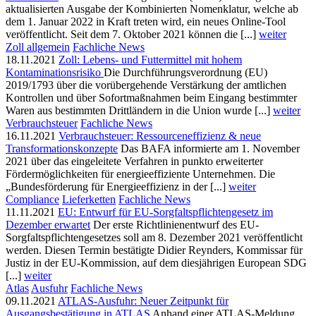
aktualisierten Ausgabe der Kombinierten Nomenklatur, welche ab
dem 1. Januar 2022 in Kraft treten wird, ein neues Online-Tool
veröffentlicht. Seit dem 7. Oktober 2021 können die [...]
weiter
Zoll allgemein
Fachliche News
18.11.2021
Zoll: Lebens- und Futtermittel mit hohem
Kontaminationsrisiko
Die Durchführungsverordnung (EU)
2019/1793 über die vorübergehende Verstärkung der amtlichen
Kontrollen und über Sofortmaßnahmen beim Eingang bestimmter
Waren aus bestimmten Drittländern in die Union wurde [...]
weiter
Verbrauchsteuer
Fachliche News
16.11.2021
Verbrauchsteuer: Ressourceneffizienz & neue
Transformationskonzepte
Das BAFA informierte am 1. November
2021 über das eingeleitete Verfahren in punkto erweiterter
Fördermöglichkeiten für energieeffiziente Unternehmen. Die
„Bundesförderung für Energieeffizienz in der [...]
weiter
Compliance
Lieferketten
Fachliche News
11.11.2021
EU: Entwurf für EU-Sorgfaltspflichtengesetz im
Dezember erwartet
Der erste Richtlinienentwurf des EU-
Sorgfaltspflichtengesetzes soll am 8. Dezember 2021 veröffentlicht
werden. Diesen Termin bestätigte Didier Reynders, Kommissar für
Justiz in der EU-Kommission, auf dem diesjährigen European SDG
[...]
weiter
Atlas
Ausfuhr
Fachliche News
09.11.2021
ATLAS-Ausfuhr: Neuer Zeitpunkt für
Ausgangsbestätigung in ATLAS
Anhand einer ATLAS-Meldung