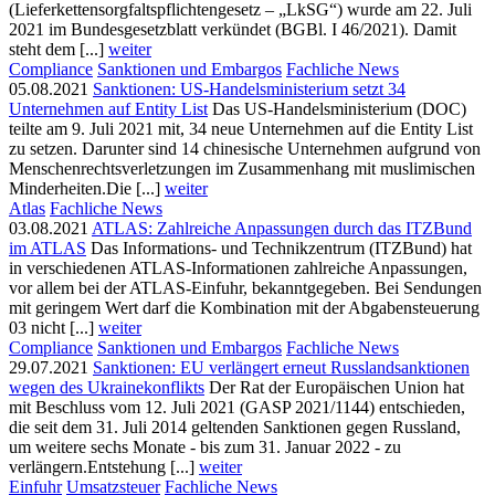
(Lieferkettensorgfaltspflichtengesetz – „LkSG“) wurde am 22. Juli
2021 im Bundesgesetzblatt verkündet (BGBl. I 46/2021). Damit
steht dem [...]
weiter
Compliance
Sanktionen und Embargos
Fachliche News
05.08.2021
Sanktionen: US-Handelsministerium setzt 34
Unternehmen auf Entity List
Das US-Handelsministerium (DOC)
teilte am 9. Juli 2021 mit, 34 neue Unternehmen auf die Entity List
zu setzen. Darunter sind 14 chinesische Unternehmen aufgrund von
Menschenrechtsverletzungen im Zusammenhang mit muslimischen
Minderheiten.Die [...]
weiter
Atlas
Fachliche News
03.08.2021
ATLAS: Zahlreiche Anpassungen durch das ITZBund
im ATLAS
Das Informations- und Technikzentrum (ITZBund) hat
in verschiedenen ATLAS-Informationen zahlreiche Anpassungen,
vor allem bei der ATLAS-Einfuhr, bekanntgegeben. Bei Sendungen
mit geringem Wert darf die Kombination mit der Abgabensteuerung
03 nicht [...]
weiter
Compliance
Sanktionen und Embargos
Fachliche News
29.07.2021
Sanktionen: EU verlängert erneut Russlandsanktionen
wegen des Ukrainekonflikts
Der Rat der Europäischen Union hat
mit Beschluss vom 12. Juli 2021 (GASP 2021/1144) entschieden,
die seit dem 31. Juli 2014 geltenden Sanktionen gegen Russland,
um weitere sechs Monate - bis zum 31. Januar 2022 - zu
verlängern.Entstehung [...]
weiter
Einfuhr
Umsatzsteuer
Fachliche News