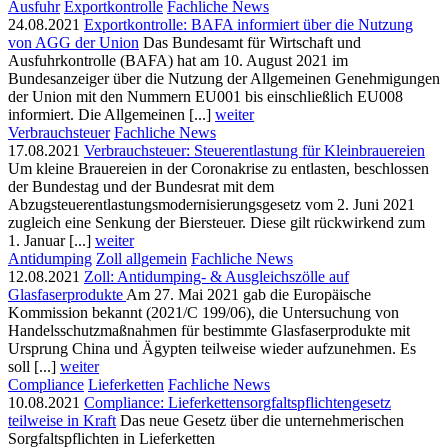
Ausfuhr
Exportkontrolle
Fachliche News
24.08.2021
Exportkontrolle: BAFA informiert über die Nutzung
von AGG der Union
Das Bundesamt für Wirtschaft und
Ausfuhrkontrolle (BAFA) hat am 10. August 2021 im
Bundesanzeiger über die Nutzung der Allgemeinen Genehmigungen
der Union mit den Nummern EU001 bis einschließlich EU008
informiert. Die Allgemeinen [...]
weiter
Verbrauchsteuer
Fachliche News
17.08.2021
Verbrauchsteuer: Steuerentlastung für Kleinbrauereien
Um kleine Brauereien in der Coronakrise zu entlasten, beschlossen
der Bundestag und der Bundesrat mit dem
Abzugsteuerentlastungsmodernisierungsgesetz vom 2. Juni 2021
zugleich eine Senkung der Biersteuer. Diese gilt rückwirkend zum
1. Januar [...]
weiter
Antidumping
Zoll allgemein
Fachliche News
12.08.2021
Zoll: Antidumping- & Ausgleichszölle auf
Glasfaserprodukte
Am 27. Mai 2021 gab die Europäische
Kommission bekannt (2021/C 199/06), die Untersuchung von
Handelsschutzmaßnahmen für bestimmte Glasfaserprodukte mit
Ursprung China und Ägypten teilweise wieder aufzunehmen. Es
soll [...]
weiter
Compliance
Lieferketten
Fachliche News
10.08.2021
Compliance: Lieferkettensorgfaltspflichtengesetz
teilweise in Kraft
Das neue Gesetz über die unternehmerischen
Sorgfaltspflichten in Lieferketten