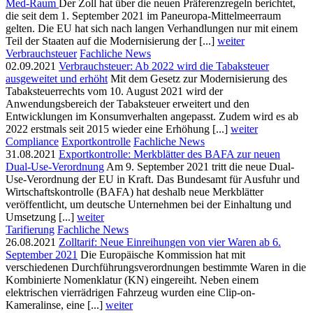
Med-Raum
Der Zoll hat über die neuen Präferenzregeln berichtet,
die seit dem 1. September 2021 im Paneuropa-Mittelmeerraum
gelten. Die EU hat sich nach langen Verhandlungen nur mit einem
Teil der Staaten auf die Modernisierung der [...]
weiter
Verbrauchsteuer
Fachliche News
02.09.2021
Verbrauchsteuer: Ab 2022 wird die Tabaksteuer
ausgeweitet und erhöht
Mit dem Gesetz zur Modernisierung des
Tabaksteuerrechts vom 10. August 2021 wird der
Anwendungsbereich der Tabaksteuer erweitert und den
Entwicklungen im Konsumverhalten angepasst. Zudem wird es ab
2022 erstmals seit 2015 wieder eine Erhöhung [...]
weiter
Compliance
Exportkontrolle
Fachliche News
31.08.2021
Exportkontrolle: Merkblätter des BAFA zur neuen
Dual-Use-Verordnung
Am 9. September 2021 tritt die neue Dual-
Use-Verordnung der EU in Kraft. Das Bundesamt für Ausfuhr und
Wirtschaftskontrolle (BAFA) hat deshalb neue Merkblätter
veröffentlicht, um deutsche Unternehmen bei der Einhaltung und
Umsetzung [...]
weiter
Tarifierung
Fachliche News
26.08.2021
Zolltarif: Neue Einreihungen von vier Waren ab 6.
September 2021
Die Europäische Kommission hat mit
verschiedenen Durchführungsverordnungen bestimmte Waren in die
Kombinierte Nomenklatur (KN) eingereiht. Neben einem
elektrischen vierrädrigen Fahrzeug wurden eine Clip-on-
Kameralinse, eine [...]
weiter