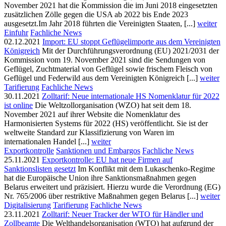
November 2021 hat die Kommission die im Juni 2018 eingesetzten
zusätzlichen Zölle gegen die USA ab 2022 bis Ende 2023
ausgesetzt.Im Jahr 2018 führten die Vereinigten Staaten, [...]
weiter
Einfuhr
Fachliche News
02.12.2021
Import: EU stoppt Geflügelimporte aus dem Vereinigten
Königreich
Mit der Durchführungsverordnung (EU) 2021/2031 der
Kommission vom 19. November 2021 sind die Sendungen von
Geflügel, Zuchtmaterial von Geflügel sowie frischem Fleisch von
Geflügel und Federwild aus dem Vereinigten Königreich [...]
weiter
Tarifierung
Fachliche News
30.11.2021
Zolltarif: Neue internationale HS Nomenklatur für 2022
ist online
Die Weltzollorganisation (WZO) hat seit dem 18.
November 2021 auf ihrer Website die Nomenklatur des
Harmonisierten Systems für 2022 (HS) veröffentlicht. Sie ist der
weltweite Standard zur Klassifizierung von Waren im
internationalen Handel [...]
weiter
Exportkontrolle
Sanktionen und Embargos
Fachliche News
25.11.2021
Exportkontrolle: EU hat neue Firmen auf
Sanktionslisten gesetzt
Im Konflikt mit dem Lukaschenko-Regime
hat die Europäische Union ihre Sanktionsmaßnahmen gegen
Belarus erweitert und präzisiert. Hierzu wurde die Verordnung (EG)
Nr. 765/2006 über restriktive Maßnahmen gegen Belarus [...]
weiter
Digitalisierung
Tarifierung
Fachliche News
23.11.2021
Zolltarif: Neuer Tracker der WTO für Händler und
Zollbeamte
Die Welthandelsorganisation (WTO) hat aufgrund der