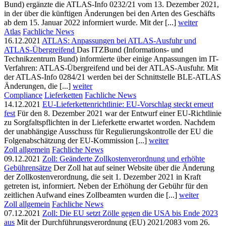
Bund) ergänzte die ATLAS-Info 0232/21 vom 13. Dezember 2021,
in der über die künftigen Änderungen bei den Arten des Geschäfts
ab dem 15. Januar 2022 informiert wurde. Mit der [...]
weiter
Atlas
Fachliche News
16.12.2021
ATLAS: Anpassungen bei ATLAS-Ausfuhr und
ATLAS-Übergreifend
Das ITZBund (Informations- und
Technikzentrum Bund) informierte über einige Anpassungen im IT-
Verfahren: ATLAS-Übergreifend und bei der ATLAS-Ausfuhr. Mit
der ATLAS-Info 0284/21 werden bei der Schnittstelle BLE-ATLAS
Änderungen, die [...]
weiter
Compliance
Lieferketten
Fachliche News
14.12.2021
EU-Lieferkettenrichtlinie: EU-Vorschlag steckt erneut
fest
Für den 8. Dezember 2021 war der Entwurf einer EU-Richtlinie
zu Sorgfaltspflichten in der Lieferkette erwartet worden. Nachdem
der unabhängige Ausschuss für Regulierungskontrolle der EU die
Folgenabschätzung der EU-Kommission [...]
weiter
Zoll allgemein
Fachliche News
09.12.2021
Zoll: Geänderte Zollkostenverordnung und erhöhte
Gebührensätze
Der Zoll hat auf seiner Website über die Änderung
der Zollkostenverordnung, die seit 1. Dezember 2021 in Kraft
getreten ist, informiert. Neben der Erhöhung der Gebühr für den
zeitlichen Aufwand eines Zollbeamten wurden die [...]
weiter
Zoll allgemein
Fachliche News
07.12.2021
Zoll: Die EU setzt Zölle gegen die USA bis Ende 2023
aus
Mit der Durchführungsverordnung (EU) 2021/2083 vom 26.