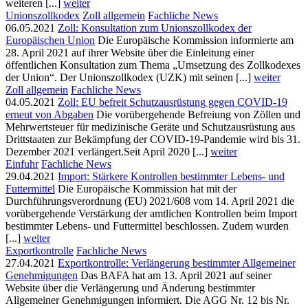
weiteren [...]
weiter
Unionszollkodex
Zoll allgemein
Fachliche News
06.05.2021
Zoll: Konsultation zum Unionszollkodex der
Europäischen Union
Die Europäische Kommission informierte am
28. April 2021 auf ihrer Website über die Einleitung einer
öffentlichen Konsultation zum Thema „Umsetzung des Zollkodexes
der Union“. Der Unionszollkodex (UZK) mit seinen [...]
weiter
Zoll allgemein
Fachliche News
04.05.2021
Zoll: EU befreit Schutzausrüstung gegen COVID-19
erneut von Abgaben
Die vorübergehende Befreiung von Zöllen und
Mehrwertsteuer für medizinische Geräte und Schutzausrüstung aus
Drittstaaten zur Bekämpfung der COVID-19-Pandemie wird bis 31.
Dezember 2021 verlängert.Seit April 2020 [...]
weiter
Einfuhr
Fachliche News
29.04.2021
Import: Stärkere Kontrollen bestimmter Lebens- und
Futtermittel
Die Europäische Kommission hat mit der
Durchführungsverordnung (EU) 2021/608 vom 14. April 2021 die
vorübergehende Verstärkung der amtlichen Kontrollen beim Import
bestimmter Lebens- und Futtermittel beschlossen. Zudem wurden
[...]
weiter
Exportkontrolle
Fachliche News
27.04.2021
Exportkontrolle: Verlängerung bestimmter Allgemeiner
Genehmigungen
Das BAFA hat am 13. April 2021 auf seiner
Website über die Verlängerung und Änderung bestimmter
Allgemeiner Genehmigungen informiert. Die AGG Nr. 12 bis Nr.