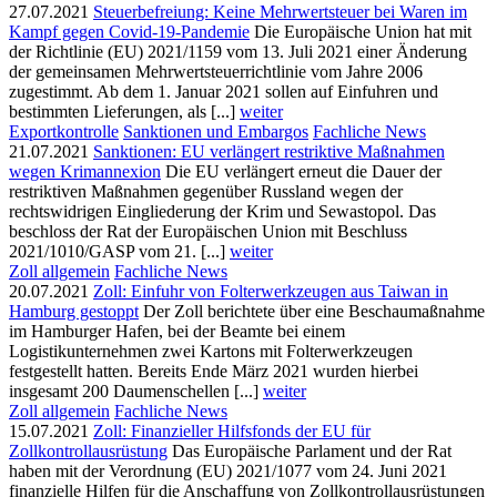
27.07.2021
Steuerbefreiung: Keine Mehrwertsteuer bei Waren im
Kampf gegen Covid-19-Pandemie
Die Europäische Union hat mit
der Richtlinie (EU) 2021/1159 vom 13. Juli 2021 einer Änderung
der gemeinsamen Mehrwertsteuerrichtlinie vom Jahre 2006
zugestimmt. Ab dem 1. Januar 2021 sollen auf Einfuhren und
bestimmten Lieferungen, als [...]
weiter
Exportkontrolle
Sanktionen und Embargos
Fachliche News
21.07.2021
Sanktionen: EU verlängert restriktive Maßnahmen
wegen Krimannexion
Die EU verlängert erneut die Dauer der
restriktiven Maßnahmen gegenüber Russland wegen der
rechtswidrigen Eingliederung der Krim und Sewastopol. Das
beschloss der Rat der Europäischen Union mit Beschluss
2021/1010/GASP vom 21. [...]
weiter
Zoll allgemein
Fachliche News
20.07.2021
Zoll: Einfuhr von Folterwerkzeugen aus Taiwan in
Hamburg gestoppt
Der Zoll berichtete über eine Beschaumaßnahme
im Hamburger Hafen, bei der Beamte bei einem
Logistikunternehmen zwei Kartons mit Folterwerkzeugen
festgestellt hatten. Bereits Ende März 2021 wurden hierbei
insgesamt 200 Daumenschellen [...]
weiter
Zoll allgemein
Fachliche News
15.07.2021
Zoll: Finanzieller Hilfsfonds der EU für
Zollkontrollausrüstung
Das Europäische Parlament und der Rat
haben mit der Verordnung (EU) 2021/1077 vom 24. Juni 2021
finanzielle Hilfen für die Anschaffung von Zollkontrollausrüstungen