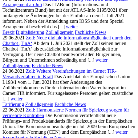
Arrangement ab Juli
Das ITZBund (Informations- und
Technikzentrum Bund) hat mit der ATLAS-Info 0195/2021 über
umfangreiche Änderungen bei der Einfuhr ab dem 1. Juli 2021
informiert. Neben der Anmeldung zum IOSS und dem Special
Arrangement beschreibt das [...]
weiter
Brexit
Digitalisierung
Zoll allgemein
Fachliche News
29.06.2021
Zoll: Neue digitale Informationsmöglichkeit durch den
Chatbot ‚TinA‘
Ab dem 1. Juli 2021 stellt der Zoll seinen neuen
Chatbot ‚TinA‘ als zusätzliche Informationsmöglichkeit zur
Verfügung. Der neue Chatbot beantwortet allen Bürgerinnen,
Bürgern und Unternehmen selbständig und [...]
weiter
Zoll allgemein
Fachliche News
24.06.2021
Zoll: Weitere Vereinfachungen im Carnet TIR-
Versandverfahren in Kraft
Das Amtsblatt der Europäischen Union
L193/1 vom 1. Juni 2021 hat über Änderungen des
Zollübereinkommens für den internationalen Warentransport im
Carnet TIR informiert. Für zugelassene Personen gelten zusätzliche
[...]
weiter
Tarifierung
Zoll allgemein
Fachliche News
22.06.2021
Zoll: Harmonisierte Normen für Spielzeug sorgen für
vermehrte Kontrollen
Die Kommission veröffentlicht neue
Prüfungs- und Produktstandards für Spielzeug in der Europäischen
Union. Die Kommission beantragte im Juli 2009 beim Europäischen
Komitee für Normung (CEN) und dem Europäischen [...]
weiter
Exportkontrolle
Fachliche News