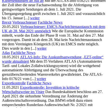
Kuriersendungen ab Juli ab
Mit der ATLAS-Info 0182/21 informiert
der Zoll über die neue Fachanwendung für die Abfertigung von
geringwertigen Sendungen ab dem 1. Juli 2021. Die
Übergangsregelung greift zwischen 1. Juli 2021 und voraussichtlich
bis 15. Januar [...]
weiter
Brexit
Verbrauchsteuer
Fachliche News
20.05.2021
Verbrauchsteuer: EMCS-Nachrichtenaustausch mit dem
UK ab 28. Mai 2021 unmöglich
Wie die Europäische Kommission
mitteilt, wurde das Ende der Phase B vom 31. Mai auf den 27. Mai
vorgezogen. Damit ist ab dem 28. Mai kein Nachrichtenaustausch
mit dem Vereinigten Königreich (UK) im EMCS mehr möglich.
Dies wurde in den [...]
weiter
Atlas
Fachliche News
18.05.2021
ATLAS-Info: Die Auskunftsanwendung „EZT-online“
wurde aktualisiert
Mit dem IT-Verfahren ATLAS (Automatisiertes
Tarif- und Lokales Zollabwicklungssystem) wird die weitgehend
automatisierte Abfertigung und die Überwachung des
grenzüberschreitenden Warenverkehrs gewährleistet. Die ATLAS-
Info 0176/21 vom [...]
weiter
Exportkontrolle
Fachliche News
11.05.2021
Exportkontrolle: Investition in kritische
Wirtschaftszweige im Visier
Das Bundeskabinett beschloss am 27.
April 2021 die siebzehnte Verordnung zur Änderung der
Außenwirtschaftsverordnung. Das BMWi erließ dazu einen
entsprechenden Runderlass Außenwirtschaft Nr. 2/2021 mit