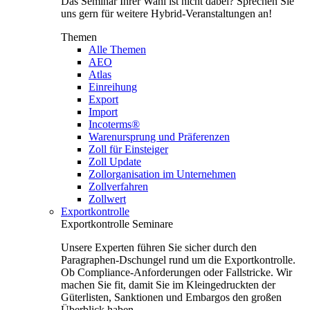
Das Seminar Ihrer Wahl ist nicht dabei? Sprechen Sie
uns gern für weitere Hybrid-Veranstaltungen an!
Themen
Alle Themen
AEO
Atlas
Einreihung
Export
Import
Incoterms®
Warenursprung und Präferenzen
Zoll für Einsteiger
Zoll Update
Zollorganisation im Unternehmen
Zollverfahren
Zollwert
Exportkontrolle
Exportkontrolle Seminare
Unsere Experten führen Sie sicher durch den
Paragraphen-Dschungel rund um die Exportkontrolle.
Ob Compliance-Anforderungen oder Fallstricke. Wir
machen Sie fit, damit Sie im Kleingedruckten der
Güterlisten, Sanktionen und Embargos den großen
Überblick haben.