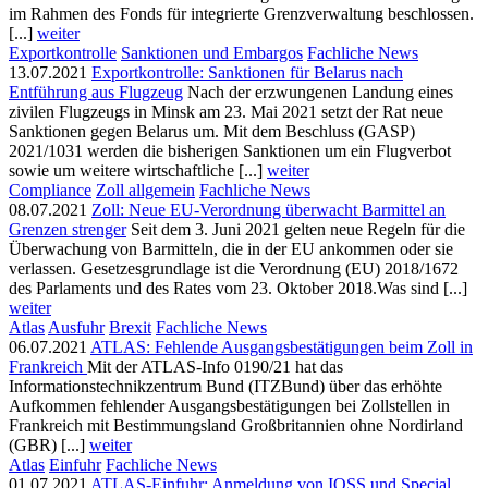
im Rahmen des Fonds für integrierte Grenzverwaltung beschlossen.
[...]
weiter
Exportkontrolle
Sanktionen und Embargos
Fachliche News
13.07.2021
Exportkontrolle: Sanktionen für Belarus nach
Entführung aus Flugzeug
Nach der erzwungenen Landung eines
zivilen Flugzeugs in Minsk am 23. Mai 2021 setzt der Rat neue
Sanktionen gegen Belarus um. Mit dem Beschluss (GASP)
2021/1031 werden die bisherigen Sanktionen um ein Flugverbot
sowie um weitere wirtschaftliche [...]
weiter
Compliance
Zoll allgemein
Fachliche News
08.07.2021
Zoll: Neue EU-Verordnung überwacht Barmittel an
Grenzen strenger
Seit dem 3. Juni 2021 gelten neue Regeln für die
Überwachung von Barmitteln, die in der EU ankommen oder sie
verlassen. Gesetzesgrundlage ist die Verordnung (EU) 2018/1672
des Parlaments und des Rates vom 23. Oktober 2018.Was sind [...]
weiter
Atlas
Ausfuhr
Brexit
Fachliche News
06.07.2021
ATLAS: Fehlende Ausgangsbestätigungen beim Zoll in
Frankreich
Mit der ATLAS-Info 0190/21 hat das
Informationstechnikzentrum Bund (ITZBund) über das erhöhte
Aufkommen fehlender Ausgangsbestätigungen bei Zollstellen in
Frankreich mit Bestimmungsland Großbritannien ohne Nordirland
(GBR) [...]
weiter
Atlas
Einfuhr
Fachliche News
01.07.2021
ATLAS-Einfuhr: Anmeldung von IOSS und Special