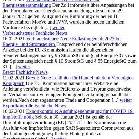
Energiesteueranmeldung
Der Zoll informiert über Anpassungen bei
den Formularen zur Energiesteueranmeldung, die seit dem 29.
Januar 2021 gelten. Aufgrund der Einführung der neuen IT-
Fachverfahren MoeVe und IVVA wurden die neuen amtlichen
Vordrucke bezüglich [...]
weiter
Verbrauchsteuer
Fachliche News
16.02.2021
Verbrauchsteuer: Neue Entlastungen ab 2023 bei
Energie- und Stromsteuern
Entsprechend der beihilferechtlichen
Anzeige bei der EU-Kommission laufen die allgemeinen
Steuerentlastungen nach § 9b StromStG und § 54 EnergieStG sowie
der Spitzenausgleich nach § 10 StromStG und § 55 EnergieStG zum
31. [...]
weiter
Brexit
Fachliche News
11.02.2021
Brexit: Neue Leitlinien für Handel mit dem Vereinigten
Königreich
Die EU-Kommission hat auf ihrer Website eine
Anleitung veröffentlicht, wie Präferenz- und Ursprungsnachweise
im Verhältnis zum Vereinigten Königreich zukünftig gehandhabt
werden.Nach dem sogenannten Trade and Cooperation [...]
weiter
Exportkontrolle
Fachliche News
10.02.2021
Exportkontrolle: Ausfuhrgenehmigung für COVID-19-
Impfstoffe nötig
Seit dem 30. Januar 2021 ist gemäß der
Durchführungsverordnung (EU) 2021/111 der Kommission die
Ausfuhr von Impfstoffen gegen SARS-assoziierte Coronaviren aus
der Union genehmigungspflichtig.Hintergründe zur