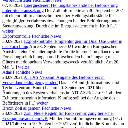
Verbrauchsteuer
Fachliche News
07.10.2021
Energiesteuer: Heilungstatbestände bei Beförderung
unter Steueraussetzung
Der Zoll informierte am 30. September 2021
mit einem Informationsschreiben über Heilungstatbestände für
geringfügige Verfahrensabweichungen bei der Beförderung unter
Steueraussetzung. Durch die im Energiesteuerrecht in Kraft [...]
weiter
Exportkontrolle
Fachliche News
30.09.2021
Exportkontrolle: Empfehlungen für Dual-Use-Güter in
der Forschung
Am 23. September 2021 wurde im Europäischen
Amtsblatt eine Orientierungshilfe für die interne Compliance von
Forschungseinrichtungen und Forschenden beim Umgang mit
Gütern mit doppeltem Verwendungszweck veröffentlicht.Am 20.
Mai [...]
weiter
Atlas
Fachliche News
28.09.2021
ATLAS-Versand: Angabe des Beförderers in
Versandanmeldungen geändert
Das ITZBund (Informations- und
Technikzentrum Bund) hat am 20. September 2021 über
Änderungen des Systemverhaltens im ATLAS-Release 9.1 ab dem
Echtbetriebsbeginn informiert. Künftig soll bei der Angabe des
Beförderers in [...]
weiter
Brexit
Zoll allgemein
Fachliche News
23.09.2021
Zoll: Neue Regeln für Rückverbringung tierischer
Erzeugnisse aus dem UK
Mit der Durchführungsverordnung (EU)
2021/1469 vom 10. September 2021 veröffentlicht die Kommission