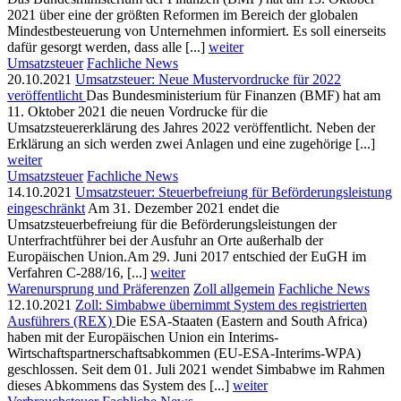
2021 über eine der größten Reformen im Bereich der globalen
Mindestbesteuerung von Unternehmen informiert. Es soll einerseits
dafür gesorgt werden, dass alle [...]
weiter
Umsatzsteuer
Fachliche News
20.10.2021
Umsatzsteuer: Neue Mustervordrucke für 2022
veröffentlicht
Das Bundesministerium für Finanzen (BMF) hat am
11. Oktober 2021 die neuen Vordrucke für die
Umsatzsteuererklärung des Jahres 2022 veröffentlicht. Neben der
Erklärung an sich werden zwei Anlagen und eine zugehörige [...]
weiter
Umsatzsteuer
Fachliche News
14.10.2021
Umsatzsteuer: Steuerbefreiung für Beförderungsleistung
eingeschränkt
Am 31. Dezember 2021 endet die
Umsatzsteuerbefreiung für die Beförderungsleistungen der
Unterfrachtführer bei der Ausfuhr an Orte außerhalb der
Europäischen Union.Am 29. Juni 2017 entschied der EuGH im
Verfahren C-288/16, [...]
weiter
Warenursprung und Präferenzen
Zoll allgemein
Fachliche News
12.10.2021
Zoll: Simbabwe übernimmt System des registrierten
Ausführers (REX)
Die ESA-Staaten (Eastern and South Africa)
haben mit der Europäischen Union ein Interims-
Wirtschaftspartnerschaftsabkommen (EU-ESA-Interims-WPA)
geschlossen. Seit dem 01. Juli 2021 wendet Simbabwe im Rahmen
dieses Abkommens das System des [...]
weiter