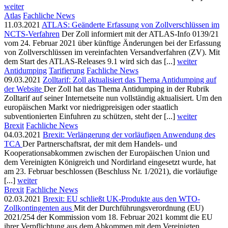
weiter
Atlas
Fachliche News
11.03.2021
ATLAS: Geänderte Erfassung von Zollverschlüssen im
NCTS-Verfahren
Der Zoll informiert mit der ATLAS-Info 0139/21
vom 24. Februar 2021 über künftige Änderungen bei der Erfassung
von Zollverschlüssen im vereinfachten Versandverfahren (ZV). Mit
dem Start des ATLAS-Releases 9.1 wird sich das [...]
weiter
Antidumping
Tarifierung
Fachliche News
09.03.2021
Zolltarif: Zoll aktualisiert das Thema Antidumping auf
der Website
Der Zoll hat das Thema Antidumping in der Rubrik
Zolltarif auf seiner Internetseite nun vollständig aktualisiert. Um den
europäischen Markt vor niedrigpreisigen oder staatlich
subventionierten Einfuhren zu schützen, steht der [...]
weiter
Brexit
Fachliche News
04.03.2021
Brexit: Verlängerung der vorläufigen Anwendung des
TCA
Der Partnerschaftsrat, der mit dem Handels- und
Kooperationsabkommen zwischen der Europäischen Union und
dem Vereinigten Königreich und Nordirland eingesetzt wurde, hat
am 23. Februar beschlossen (Beschluss Nr. 1/2021), die vorläufige
[...]
weiter
Brexit
Fachliche News
02.03.2021
Brexit: EU schließt UK-Produkte aus den WTO-
Zollkontingenten aus
Mit der Durchführungsverordnung (EU)
2021/254 der Kommission vom 18. Februar 2021 kommt die EU
ihrer Verpflichtung aus dem Abkommen mit dem Vereinigten