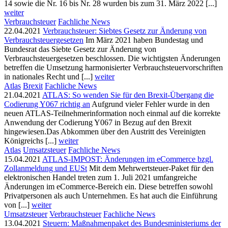
14 sowie die Nr. 16 bis Nr. 28 wurden bis zum 31. März 2022 [...]
weiter
Verbrauchsteuer
Fachliche News
22.04.2021
Verbrauchsteuer: Siebtes Gesetz zur Änderung von
Verbrauchsteuergesetzen
Im März 2021 haben Bundestag und
Bundesrat das Siebte Gesetz zur Änderung von
Verbrauchsteuergesetzen beschlossen. Die wichtigsten Änderungen
betreffen die Umsetzung harmonisierter Verbrauchsteuervorschriften
in nationales Recht und [...]
weiter
Atlas
Brexit
Fachliche News
21.04.2021
ATLAS: So wenden Sie für den Brexit-Übergang die
Codierung Y067 richtig an
Aufgrund vieler Fehler wurde in den
neuen ATLAS-Teilnehmerinformation noch einmal auf die korrekte
Anwendung der Codierung Y067 in Bezug auf den Brexit
hingewiesen.Das Abkommen über den Austritt des Vereinigten
Königreichs [...]
weiter
Atlas
Umsatzsteuer
Fachliche News
15.04.2021
ATLAS-IMPOST: Änderungen im eCommerce bzgl.
Zollanmeldung und EUSt
Mit dem Mehrwertsteuer-Paket für den
elektronischen Handel treten zum 1. Juli 2021 umfangreiche
Änderungen im eCommerce-Bereich ein. Diese betreffen sowohl
Privatpersonen als auch Unternehmen. Es hat auch die Einführung
von [...]
weiter
Umsatzsteuer
Verbrauchsteuer
Fachliche News
13.04.2021
Steuern: Maßnahmenpaket des Bundesministeriums der