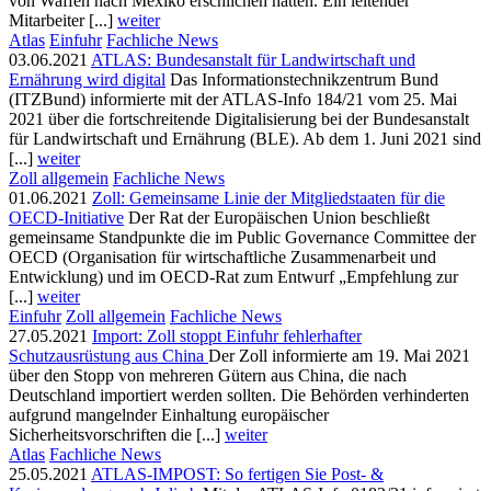
von Waffen nach Mexiko erschlichen hatten. Ein leitender
Mitarbeiter [...]
weiter
Atlas
Einfuhr
Fachliche News
03.06.2021
ATLAS: Bundesanstalt für Landwirtschaft und
Ernährung wird digital
Das Informationstechnikzentrum Bund
(ITZBund) informierte mit der ATLAS-Info 184/21 vom 25. Mai
2021 über die fortschreitende Digitalisierung bei der Bundesanstalt
für Landwirtschaft und Ernährung (BLE). Ab dem 1. Juni 2021 sind
[...]
weiter
Zoll allgemein
Fachliche News
01.06.2021
Zoll: Gemeinsame Linie der Mitgliedstaaten für die
OECD-Initiative
Der Rat der Europäischen Union beschließt
gemeinsame Standpunkte die im Public Governance Committee der
OECD (Organisation für wirtschaftliche Zusammenarbeit und
Entwicklung) und im OECD-Rat zum Entwurf „Empfehlung zur
[...]
weiter
Einfuhr
Zoll allgemein
Fachliche News
27.05.2021
Import: Zoll stoppt Einfuhr fehlerhafter
Schutzausrüstung aus China
Der Zoll informierte am 19. Mai 2021
über den Stopp von mehreren Gütern aus China, die nach
Deutschland importiert werden sollten. Die Behörden verhinderten
aufgrund mangelnder Einhaltung europäischer
Sicherheitsvorschriften die [...]
weiter
Atlas
Fachliche News
25.05.2021
ATLAS-IMPOST: So fertigen Sie Post- &