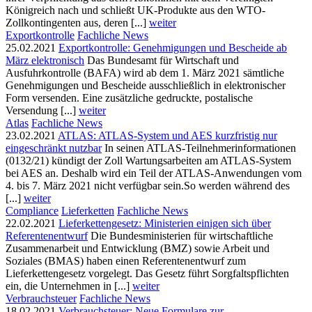
Königreich nach und schließt UK-Produkte aus den WTO-
Zollkontingenten aus, deren [...]
weiter
Exportkontrolle
Fachliche News
25.02.2021
Exportkontrolle: Genehmigungen und Bescheide ab
März elektronisch
Das Bundesamt für Wirtschaft und
Ausfuhrkontrolle (BAFA) wird ab dem 1. März 2021 sämtliche
Genehmigungen und Bescheide ausschließlich in elektronischer
Form versenden. Eine zusätzliche gedruckte, postalische
Versendung [...]
weiter
Atlas
Fachliche News
23.02.2021
ATLAS: ATLAS-System und AES kurzfristig nur
eingeschränkt nutzbar
In seinen ATLAS-Teilnehmerinformationen
(0132/21) kündigt der Zoll Wartungsarbeiten am ATLAS-System
bei AES an. Deshalb wird ein Teil der ATLAS-Anwendungen vom
4. bis 7. März 2021 nicht verfügbar sein.So werden während des
[...]
weiter
Compliance
Lieferketten
Fachliche News
22.02.2021
Lieferkettengesetz: Ministerien einigen sich über
Referentenentwurf
Die Bundesministerien für wirtschaftliche
Zusammenarbeit und Entwicklung (BMZ) sowie Arbeit und
Soziales (BMAS) haben einen Referentenentwurf zum
Lieferkettengesetz vorgelegt. Das Gesetz führt Sorgfaltspflichten
ein, die Unternehmen in [...]
weiter
Verbrauchsteuer
Fachliche News
18.02.2021
Verbrauchsteuer: Neue Formulare zur