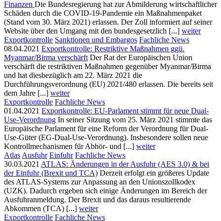
Finanzen
Die Bundesregierung hat zur Abmilderung wirtschaftlicher
Schäden durch die COVID-19-Pandemie ein Maßnahmenpaket
(Stand vom 30. März 2021) erlassen. Der Zoll informiert auf seiner
Website über den Umgang mit den bundesgesetzlich [...]
weiter
Exportkontrolle
Sanktionen und Embargos
Fachliche News
08.04.2021
Exportkontrolle: Restriktive Maßnahmen ggü.
Myanmar/Birma verschärft
Der Rat der Europäischen Union
verschärft die restriktiven Maßnahmen gegenüber Myanmar/Birma
und hat diesbezüglich am 22. März 2021 die
Durchführungsverordnung (EU) 2021/480 erlassen. Die bereits seit
dem Jahre [...]
weiter
Exportkontrolle
Fachliche News
01.04.2021
Exportkontrolle: EU-Parlament stimmt für neue Dual-
Use-Verordnung
In seiner Sitzung vom 25. März 2021 stimmte das
Europäische Parlament für eine Reform der Verordnung für Dual-
Use-Güter (EG-Dual-Use-Verordnung). Insbesondere sollen neue
Kontrollmechanismen für Abhör- und [...]
weiter
Atlas
Ausfuhr
Einfuhr
Fachliche News
30.03.2021
ATLAS: Änderungen in der Ausfuhr (AES 3.0) & bei
der Einfuhr (Brexit und TCA)
Derzeit erfolgt ein größeres Update
des ATLAS-Systems zur Anpassung an den Unionszollkodex
(UZK). Dadurch ergeben sich einige Änderungen im Bereich der
Ausfuhranmeldung. Der Brexit und das daraus resultierende
Abkommen (TCA) [...]
weiter
Exportkontrolle
Fachliche News