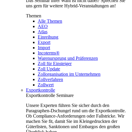
Das Seminar Ihrer Wahl ist nicht dabei? Sprechen Sie
uns gern für weitere Hybrid-Veranstaltungen an!
Themen
Alle Themen
AEO
Atlas
Einreihung
Export
Import
Incoterms®
Warenursprung und Präferenzen
Zoll für Einsteiger
Zoll Update
Zollorganisation im Unternehmen
Zollverfahren
Zollwert
Exportkontrolle
Exportkontrolle Seminare
Unsere Experten führen Sie sicher durch den
Paragraphen-Dschungel rund um die Exportkontrolle.
Ob Compliance-Anforderungen oder Fallstricke. Wir
machen Sie fit, damit Sie im Kleingedruckten der
Güterlisten, Sanktionen und Embargos den großen
Überblick haben.