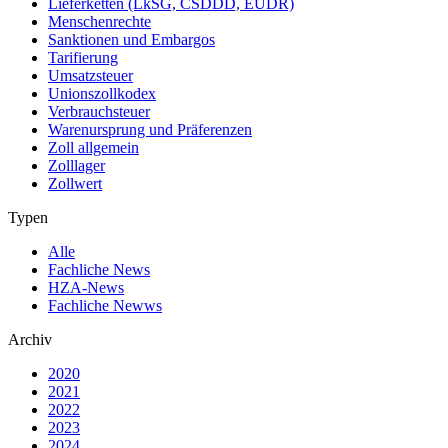
Lieferketten (LkSG, CSDDD, EUDR)
Menschenrechte
Sanktionen und Embargos
Tarifierung
Umsatzsteuer
Unionszollkodex
Verbrauchsteuer
Warenursprung und Präferenzen
Zoll allgemein
Zolllager
Zollwert
Typen
Alle
Fachliche News
HZA-News
Fachliche Newws
Archiv
2020
2021
2022
2023
2024