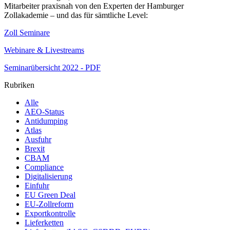
Mitarbeiter praxisnah von den Experten der Hamburger
Zollakademie – und das für sämtliche Level:
Zoll Seminare
Webinare & Livestreams
Seminarübersicht 2022 - PDF
Rubriken
Alle
AEO-Status
Antidumping
Atlas
Ausfuhr
Brexit
CBAM
Compliance
Digitalisierung
Einfuhr
EU Green Deal
EU-Zollreform
Exportkontrolle
Lieferketten