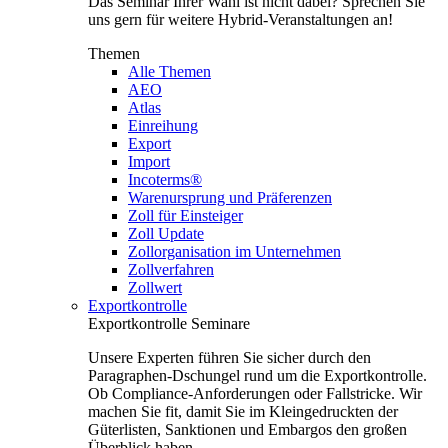
Das Seminar Ihrer Wahl ist nicht dabei? Sprechen Sie
uns gern für weitere Hybrid-Veranstaltungen an!
Themen
Alle Themen
AEO
Atlas
Einreihung
Export
Import
Incoterms®
Warenursprung und Präferenzen
Zoll für Einsteiger
Zoll Update
Zollorganisation im Unternehmen
Zollverfahren
Zollwert
Exportkontrolle
Exportkontrolle Seminare
Unsere Experten führen Sie sicher durch den
Paragraphen-Dschungel rund um die Exportkontrolle.
Ob Compliance-Anforderungen oder Fallstricke. Wir
machen Sie fit, damit Sie im Kleingedruckten der
Güterlisten, Sanktionen und Embargos den großen
Überblick haben.