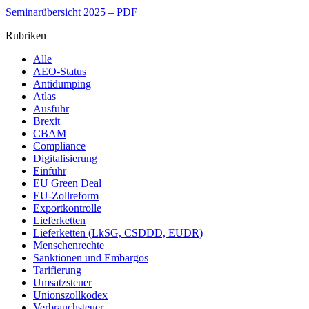
Seminarübersicht 2025 – PDF
Rubriken
Alle
AEO-Status
Antidumping
Atlas
Ausfuhr
Brexit
CBAM
Compliance
Digitalisierung
Einfuhr
EU Green Deal
EU-Zollreform
Exportkontrolle
Lieferketten
Lieferketten (LkSG, CSDDD, EUDR)
Menschenrechte
Sanktionen und Embargos
Tarifierung
Umsatzsteuer
Unionszollkodex
Verbrauchsteuer