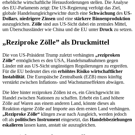
erhebliche wirtschaftliche Herausforderungen stellen. Die Analyse
des EU-Parlaments zeigt: Die US-Regierung verfolgt das Ziel,
globale Handelsungleichgewichte durch eine
Schwächung
des
US-
Dollars
,
niedrigere Zinsen
und eine
stärkere Binnenproduktion
auszugleichen.
Zölle
sind aus US-Sicht dabei ein zentrales Mittel,
um Überschussländer wie China und die EU unter
Druck
zu setzen.
„Reziproke Zölle” als Druckmittel
Die von US-Präsident Trump zuletzt verhängten
„reziproken
Zölle”
ermöglichen es den USA, Handelsmaßnahmen gegen
Länder mit aus US-Sicht ungünstigen Regulierungen zu ergreifen.
Für die EU bedeutet dies ein
erhöhtes Risiko wirtschaftlicher
Instabilität
. Die Europäische Zentralbank (EZB) muss künftig
verstärkt zwischen Inflations- und Wachstumseffekten abwägen.
Die Idee hinter reziproken Zöllen ist es, ein Gleichgewicht im
Handel zwischen Nationen zu schaffen. Erhebt ein Land höhere
Zölle auf Waren aus einem anderen Land, könnte dieses als
Reaktion eigene Zölle auf Importe aus dem ersten Land verhängen.
„Reziproke Zölle“
klingen zwar nach Ausgleich, werden jedoch
oft als
politisches Instrument
eingesetzt, das
Handelsbeziehungen
eskalieren
lassen kann, anstatt sie auszugleichen.