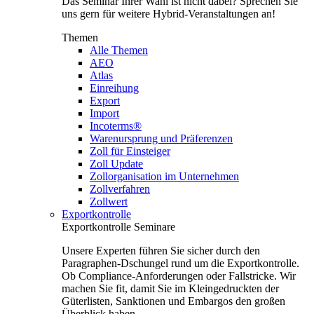
Das Seminar Ihrer Wahl ist nicht dabei? Sprechen Sie
uns gern für weitere Hybrid-Veranstaltungen an!
Themen
Alle Themen
AEO
Atlas
Einreihung
Export
Import
Incoterms®
Warenursprung und Präferenzen
Zoll für Einsteiger
Zoll Update
Zollorganisation im Unternehmen
Zollverfahren
Zollwert
Exportkontrolle
Exportkontrolle Seminare
Unsere Experten führen Sie sicher durch den
Paragraphen-Dschungel rund um die Exportkontrolle.
Ob Compliance-Anforderungen oder Fallstricke. Wir
machen Sie fit, damit Sie im Kleingedruckten der
Güterlisten, Sanktionen und Embargos den großen
Überblick haben.