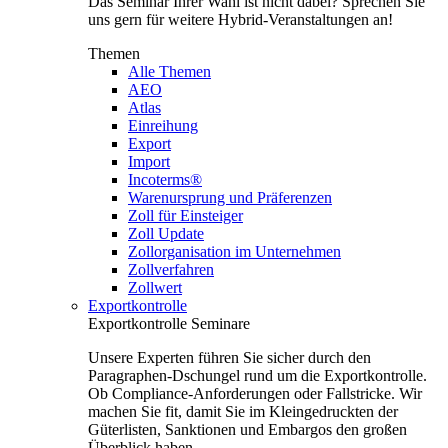
Das Seminar Ihrer Wahl ist nicht dabei? Sprechen Sie
uns gern für weitere Hybrid-Veranstaltungen an!
Themen
Alle Themen
AEO
Atlas
Einreihung
Export
Import
Incoterms®
Warenursprung und Präferenzen
Zoll für Einsteiger
Zoll Update
Zollorganisation im Unternehmen
Zollverfahren
Zollwert
Exportkontrolle
Exportkontrolle Seminare
Unsere Experten führen Sie sicher durch den
Paragraphen-Dschungel rund um die Exportkontrolle.
Ob Compliance-Anforderungen oder Fallstricke. Wir
machen Sie fit, damit Sie im Kleingedruckten der
Güterlisten, Sanktionen und Embargos den großen
Überblick haben.