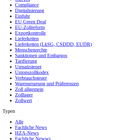
Compliance
Digitalisierung
Einfuhr
EU Green Deal
EU-Zollreform
Exportkontrolle
Lieferketten
Lieferketten (LkSG, CSDDD, EUDR)
Menschenrechte
Sanktionen und Embargos
Tarifierung
Umsatzsteuer
Unionszollkodex
Verbrauchsteuer
Warenursprung und Präferenzen
Zoll allgemein
Zolllager
Zollwert
Typen
Alle
Fachliche News
HZA-News
Fachliche Newws