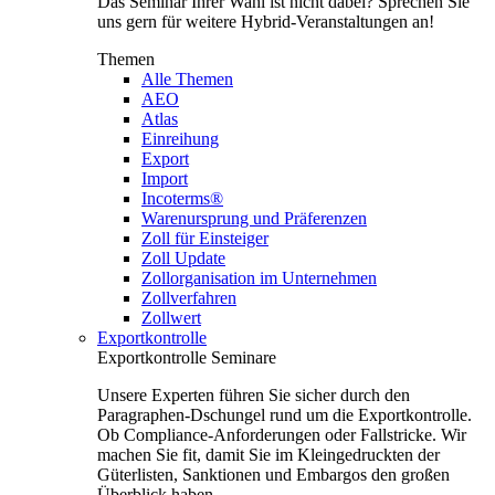
Das Seminar Ihrer Wahl ist nicht dabei? Sprechen Sie
uns gern für weitere Hybrid-Veranstaltungen an!
Themen
Alle Themen
AEO
Atlas
Einreihung
Export
Import
Incoterms®
Warenursprung und Präferenzen
Zoll für Einsteiger
Zoll Update
Zollorganisation im Unternehmen
Zollverfahren
Zollwert
Exportkontrolle
Exportkontrolle Seminare
Unsere Experten führen Sie sicher durch den
Paragraphen-Dschungel rund um die Exportkontrolle.
Ob Compliance-Anforderungen oder Fallstricke. Wir
machen Sie fit, damit Sie im Kleingedruckten der
Güterlisten, Sanktionen und Embargos den großen
Überblick haben.