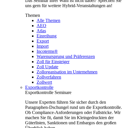
Das Seminar Ihrer Wahl ist nicht dabei? Sprechen Sie
uns gern für weitere Hybrid-Veranstaltungen an!
Themen
Alle Themen
AEO
Atlas
Einreihung
Export
Import
Incoterms®
Warenursprung und Präferenzen
Zoll für Einsteiger
Zoll Update
Zollorganisation im Unternehmen
Zollverfahren
Zollwert
Exportkontrolle
Exportkontrolle Seminare
Unsere Experten führen Sie sicher durch den
Paragraphen-Dschungel rund um die Exportkontrolle.
Ob Compliance-Anforderungen oder Fallstricke. Wir
machen Sie fit, damit Sie im Kleingedruckten der
Güterlisten, Sanktionen und Embargos den großen
Überblick haben.