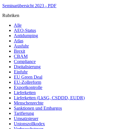
Seminarübersicht 2023 - PDF
Rubriken
Alle
AEO-Status
Antidumping
Atlas
Ausfuhr
Brexit
CBAM
Compliance
Digitalisierung
Einfuhr
EU Green Deal
EU-Zollreform
Exportkontrolle
Lieferketten
Lieferketten (LkSG, CSDDD, EUDR)
Menschenrechte
Sanktionen und Embargos
Tarifierung
Umsatzsteuer
Unionszollkodex
Verbrauchsteuer