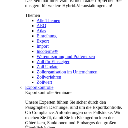
Das Seminar Ihrer Wahl ist nicht dabei? Sprechen Sie
uns gern für weitere Hybrid-Veranstaltungen an!
Themen
Alle Themen
AEO
Atlas
Einreihung
Export
Import
Incoterms®
Warenursprung und Präferenzen
Zoll für Einsteiger
Zoll Update
Zollorganisation im Unternehmen
Zollverfahren
Zollwert
Exportkontrolle
Exportkontrolle Seminare
Unsere Experten führen Sie sicher durch den
Paragraphen-Dschungel rund um die Exportkontrolle.
Ob Compliance-Anforderungen oder Fallstricke. Wir
machen Sie fit, damit Sie im Kleingedruckten der
Güterlisten, Sanktionen und Embargos den großen
Überblick haben.