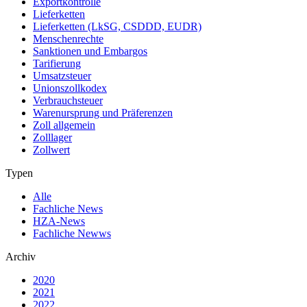
Exportkontrolle
Lieferketten
Lieferketten (LkSG, CSDDD, EUDR)
Menschenrechte
Sanktionen und Embargos
Tarifierung
Umsatzsteuer
Unionszollkodex
Verbrauchsteuer
Warenursprung und Präferenzen
Zoll allgemein
Zolllager
Zollwert
Typen
Alle
Fachliche News
HZA-News
Fachliche Newws
Archiv
2020
2021
2022