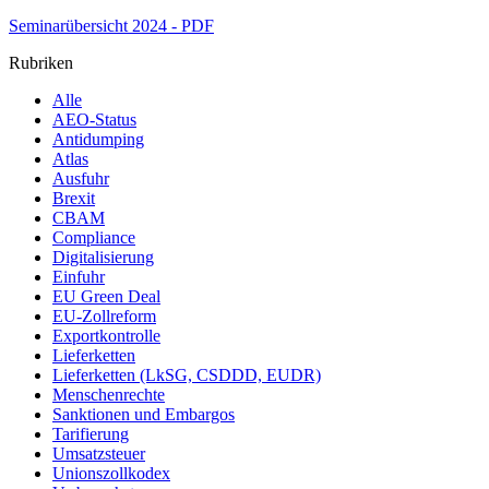
Seminarübersicht 2024 - PDF
Rubriken
Alle
AEO-Status
Antidumping
Atlas
Ausfuhr
Brexit
CBAM
Compliance
Digitalisierung
Einfuhr
EU Green Deal
EU-Zollreform
Exportkontrolle
Lieferketten
Lieferketten (LkSG, CSDDD, EUDR)
Menschenrechte
Sanktionen und Embargos
Tarifierung
Umsatzsteuer
Unionszollkodex