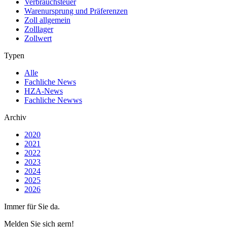
Verbrauchsteuer
Warenursprung und Präferenzen
Zoll allgemein
Zolllager
Zollwert
Typen
Alle
Fachliche News
HZA-News
Fachliche Newws
Archiv
2020
2021
2022
2023
2024
2025
2026
Immer für Sie da.
Melden Sie sich gern!