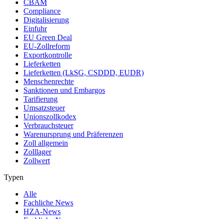
CBAM
Compliance
Digitalisierung
Einfuhr
EU Green Deal
EU-Zollreform
Exportkontrolle
Lieferketten
Lieferketten (LkSG, CSDDD, EUDR)
Menschenrechte
Sanktionen und Embargos
Tarifierung
Umsatzsteuer
Unionszollkodex
Verbrauchsteuer
Warenursprung und Präferenzen
Zoll allgemein
Zolllager
Zollwert
Typen
Alle
Fachliche News
HZA-News