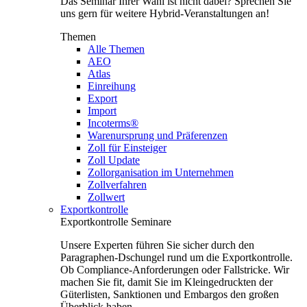
Das Seminar Ihrer Wahl ist nicht dabei? Sprechen Sie
uns gern für weitere Hybrid-Veranstaltungen an!
Themen
Alle Themen
AEO
Atlas
Einreihung
Export
Import
Incoterms®
Warenursprung und Präferenzen
Zoll für Einsteiger
Zoll Update
Zollorganisation im Unternehmen
Zollverfahren
Zollwert
Exportkontrolle
Exportkontrolle Seminare
Unsere Experten führen Sie sicher durch den
Paragraphen-Dschungel rund um die Exportkontrolle.
Ob Compliance-Anforderungen oder Fallstricke. Wir
machen Sie fit, damit Sie im Kleingedruckten der
Güterlisten, Sanktionen und Embargos den großen
Überblick haben.