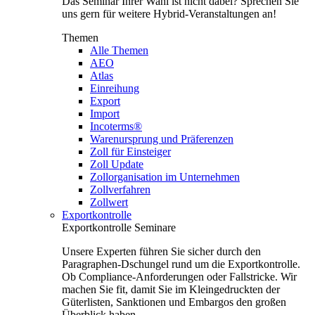
Das Seminar Ihrer Wahl ist nicht dabei? Sprechen Sie
uns gern für weitere Hybrid-Veranstaltungen an!
Themen
Alle Themen
AEO
Atlas
Einreihung
Export
Import
Incoterms®
Warenursprung und Präferenzen
Zoll für Einsteiger
Zoll Update
Zollorganisation im Unternehmen
Zollverfahren
Zollwert
Exportkontrolle
Exportkontrolle Seminare
Unsere Experten führen Sie sicher durch den
Paragraphen-Dschungel rund um die Exportkontrolle.
Ob Compliance-Anforderungen oder Fallstricke. Wir
machen Sie fit, damit Sie im Kleingedruckten der
Güterlisten, Sanktionen und Embargos den großen
Überblick haben.