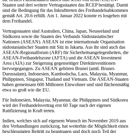
Staaten und drei weitere Vertragsstaaten das RCEP bestätigt. Damit
sind die Bedingung für das Inkrafttreten des Freihandelsabkommen
gemäß Art. 20.6 erfüllt. Am 1. Januar 2022 konnte es losgehen mit
dem Freihandel.
Vertragsstaaten sind Australien, China, Japan, Neuseeland und
Südkorea sowie die Staaten des Verbands Südostasiatischer
Nationen (ASEAN). ASEAN ist eine internationale Organisation
südostasiatischer Staaten mit Sitz in Jakarta. Aus ihr sind auch das
ASEAN-Regionalforum (ARF) für Sicherheitsangelegenheiten, die
ASEAN-Freihandelszone (AFTA) und die ASEAN Investment
Area (AIA) zur Steigerung gegenseitiger Direktinvestitionen
hervorgegangen. Zu ASEAN gehören Brunei (amtl. Brunei-
Darussalam), Indonesien, Kambodscha, Laos, Malaysia, Myanmar,
Philippinen, Singapur, Thailand und Vietnam. Die ASEAN-Staaten
haben gemeinsam 600 Millionen Einwohner und sind flächenmäßig
etwa so groß wie die EU.
Für Indonesien, Malaysia, Myanmar, die Philippinen und Südkorea
wird der Freihandelsvertrag erst 60 Tage nach der eigenen
Ratifizierung in Kraft treten.
Indien, welches sich auf eigenem Wunsch im November 2019 aus
den Verhandlungen zurückzog, hat weiterhin die Möglichkeit einen
beschleunigten Beitritt zu beantragen und doch noch Teil der