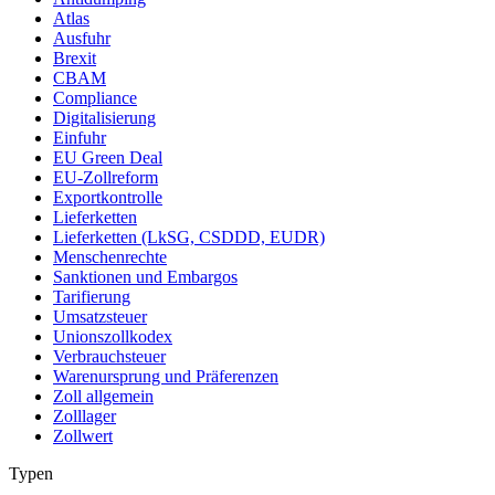
Atlas
Ausfuhr
Brexit
CBAM
Compliance
Digitalisierung
Einfuhr
EU Green Deal
EU-Zollreform
Exportkontrolle
Lieferketten
Lieferketten (LkSG, CSDDD, EUDR)
Menschenrechte
Sanktionen und Embargos
Tarifierung
Umsatzsteuer
Unionszollkodex
Verbrauchsteuer
Warenursprung und Präferenzen
Zoll allgemein
Zolllager
Zollwert
Typen