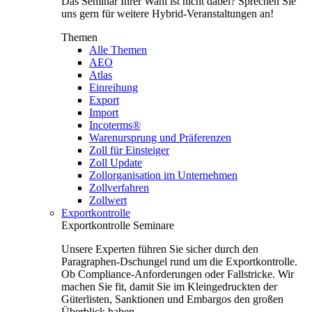
Das Seminar Ihrer Wahl ist nicht dabei? Sprechen Sie
uns gern für weitere Hybrid-Veranstaltungen an!
Themen
Alle Themen
AEO
Atlas
Einreihung
Export
Import
Incoterms®
Warenursprung und Präferenzen
Zoll für Einsteiger
Zoll Update
Zollorganisation im Unternehmen
Zollverfahren
Zollwert
Exportkontrolle
Exportkontrolle Seminare
Unsere Experten führen Sie sicher durch den
Paragraphen-Dschungel rund um die Exportkontrolle.
Ob Compliance-Anforderungen oder Fallstricke. Wir
machen Sie fit, damit Sie im Kleingedruckten der
Güterlisten, Sanktionen und Embargos den großen
Überblick haben.