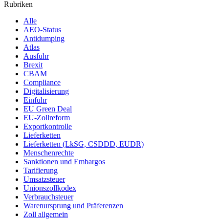
Rubriken
Alle
AEO-Status
Antidumping
Atlas
Ausfuhr
Brexit
CBAM
Compliance
Digitalisierung
Einfuhr
EU Green Deal
EU-Zollreform
Exportkontrolle
Lieferketten
Lieferketten (LkSG, CSDDD, EUDR)
Menschenrechte
Sanktionen und Embargos
Tarifierung
Umsatzsteuer
Unionszollkodex
Verbrauchsteuer
Warenursprung und Präferenzen
Zoll allgemein