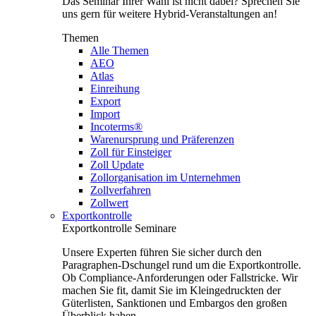
Das Seminar Ihrer Wahl ist nicht dabei? Sprechen Sie
uns gern für weitere Hybrid-Veranstaltungen an!
Themen
Alle Themen
AEO
Atlas
Einreihung
Export
Import
Incoterms®
Warenursprung und Präferenzen
Zoll für Einsteiger
Zoll Update
Zollorganisation im Unternehmen
Zollverfahren
Zollwert
Exportkontrolle
Exportkontrolle Seminare
Unsere Experten führen Sie sicher durch den
Paragraphen-Dschungel rund um die Exportkontrolle.
Ob Compliance-Anforderungen oder Fallstricke. Wir
machen Sie fit, damit Sie im Kleingedruckten der
Güterlisten, Sanktionen und Embargos den großen
Überblick haben.