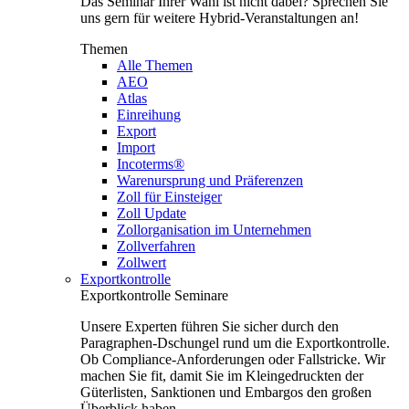
Das Seminar Ihrer Wahl ist nicht dabei? Sprechen Sie
uns gern für weitere Hybrid-Veranstaltungen an!
Themen
Alle Themen
AEO
Atlas
Einreihung
Export
Import
Incoterms®
Warenursprung und Präferenzen
Zoll für Einsteiger
Zoll Update
Zollorganisation im Unternehmen
Zollverfahren
Zollwert
Exportkontrolle
Exportkontrolle Seminare
Unsere Experten führen Sie sicher durch den
Paragraphen-Dschungel rund um die Exportkontrolle.
Ob Compliance-Anforderungen oder Fallstricke. Wir
machen Sie fit, damit Sie im Kleingedruckten der
Güterlisten, Sanktionen und Embargos den großen
Überblick haben.