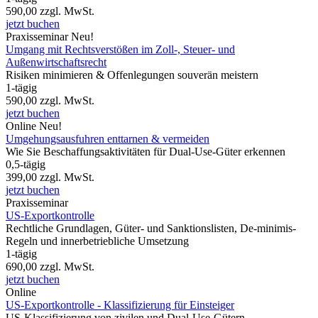
590,00
zzgl. MwSt.
jetzt buchen
Praxisseminar
Neu!
Umgang mit Rechtsverstößen im Zoll-, Steuer- und
Außenwirtschaftsrecht
Risiken minimieren & Offenlegungen souverän meistern
1-tägig
590,00
zzgl. MwSt.
jetzt buchen
Online
Neu!
Umgehungsausfuhren enttarnen & vermeiden
Wie Sie Beschaffungsaktivitäten für Dual-Use-Güter erkennen
0,5-tägig
399,00
zzgl. MwSt.
jetzt buchen
Praxisseminar
US-Exportkontrolle
Rechtliche Grundlagen, Güter- und Sanktionslisten, De-minimis-
Regeln und innerbetriebliche Umsetzung
1-tägig
690,00
zzgl. MwSt.
jetzt buchen
Online
US-Exportkontrolle - Klassifizierung für Einsteiger
US-Klassifizierung von zivilen und Dual-Use-Gütern