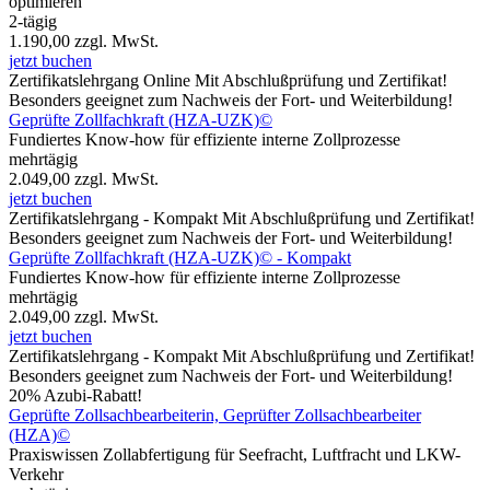
optimieren
2-tägig
1.190,00
zzgl. MwSt.
jetzt buchen
Zertifikatslehrgang
Online
Mit Abschlußprüfung und Zertifikat!
Besonders geeignet zum Nachweis der Fort- und Weiterbildung!
Geprüfte Zollfachkraft (HZA-UZK)©
Fundiertes Know-how für effiziente interne Zollprozesse
mehrtägig
2.049,00
zzgl. MwSt.
jetzt buchen
Zertifikatslehrgang - Kompakt
Mit Abschlußprüfung und Zertifikat!
Besonders geeignet zum Nachweis der Fort- und Weiterbildung!
Geprüfte Zollfachkraft (HZA-UZK)© - Kompakt
Fundiertes Know-how für effiziente interne Zollprozesse
mehrtägig
2.049,00
zzgl. MwSt.
jetzt buchen
Zertifikatslehrgang - Kompakt
Mit Abschlußprüfung und Zertifikat!
Besonders geeignet zum Nachweis der Fort- und Weiterbildung!
20% Azubi-Rabatt!
Geprüfte Zollsachbearbeiterin, Geprüfter Zollsachbearbeiter
(HZA)©
Praxiswissen Zollabfertigung für Seefracht, Luftfracht und LKW-
Verkehr